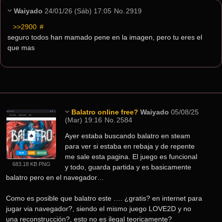
Waiyado
24/01/26 (Sáb) 17:05
No.
2919
>>2900
 #
seguro todos han mamado pene en la imagen, pero tu eres el 
que mas
Balatro online free?
Waiyado
05/08/25
(Mar) 19:16
No.
2584
Ayer estaba buscando balatro en steam 
para ver si estaba en rebaja y de repente 
me sale esta pagina. El juego es funcional 
683.18 KB PNG
y todo, guarda partida y es basicamente 
balatro pero en el navegador…
Como es posible que balatro este …. ¿gratis? en internet para 
jugar via navegador?, siendo el mismo juego LOVE2D y no 
una reconstrucción?, esto no es ilegal teoricamente?