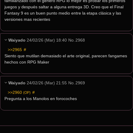
familiarizado con el genero RPG lo mejor es probar los primeros 
juegos y después saltar a alguna entrega 3D. Creo que el Final 
Fantasy 9 es un buen punto medio entre la etapa clásica y las 
versiones mas recientes
Waiyado
24/02/26 (Mar) 18:40
No.
2968
>>2965
 #
Siento que mutilan demasiado el arte original, parecen fangames 
hechos con RPG Maker
Waiyado
24/02/26 (Mar) 21:55
No.
2969
>>2960
 #
(OP)
Pregunta a los Manolos en forocoches