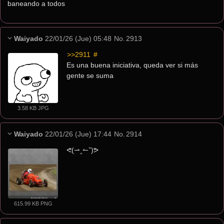
baneando a todos
Waiyado
22/01/26 (Jue) 05:48
No.
2913
>>2911
 #
Es una buena iniciativa, queda ver si más 
gente se suma
3.58 KB JPG
Waiyado
22/01/26 (Jue) 17:44
No.
2914
ᕙ⁠(⁠⇀⁠‸⁠↼⁠‶⁠)⁠ᕗ
615.99 KB PNG