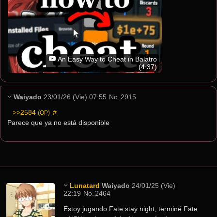
An Easy Way to Cheat in Balatro
(4:37)
Waiyado
23/01/26 (Vie) 07:55
No.
2915
>>2584
 #
(OP)
Parece que ya no está disponible
Lunatard
Waiyado
24/01/25 (Vie)
22:19
No.
2464
Estoy jugando Fate stay night, terminé Fate 