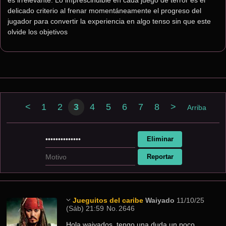
es irrelevante. Lo imprescindible en cada juego de terror es el 
delicado criterio al frenar momentáneamente el progreso del 
jugador para convertir la experiencia en algo tenso sin que este 
olvide los objetivos
<
1
2
3
4
5
6
7
8
>
Arriba
Jueguitos del caribe
Waiyado
11/10/25
(Sáb) 21:59
No.
2646
Hola waiyados, tengo una duda un poco 