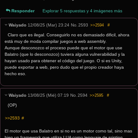
Responder
Explorar 5 respuestas y 4 imágenes más
Waiyado
12/08/25 (Mar) 23:24
No.
2593
>>2594
#
Claro que es ilegal. Conseguirlo no es demasiado dificil, ahora 
está muy de moda compilar juegos a web assembly.
Aunque desconozco el proceso puede que el motor que use 
Balatro (que lo desconozco) tuviera alguna vulnerabilidad y la 
hayan usado para obtener el código del juego. O si es Unity, 
puede exportar a web, pero dudo que el propio creador haya 
hecho eso.
Waiyado
13/08/25 (Mié) 07:19
No.
2594
>>2595
#
(OP)
>>2593
 #
El motor que usa Balatro en si no es un motor como tal, sino mas 
bien un framework que utiliza LUA como lenguaje de sripting, 