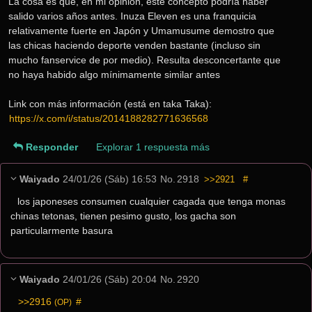
La cosa es que, en mi opinión, este concepto podría haber 
salido varios años antes. Inuza Eleven es una franquicia 
relativamente fuerte en Japón y Umamusume demostro que 
las chicas haciendo deporte venden bastante (incluso sin 
mucho fanservice de por medio). Resulta desconcertante que 
no haya habido algo mínimamente similar antes
Link con más información (está en taka Taka): 
https://x.com/i/status/2014188282771636568
Responder
Explorar 1 respuesta más
Waiyado
24/01/26 (Sáb) 16:53
No.
2918
>>2921
#
los japoneses consumen cualquier cagada que tenga monas 
chinas tetonas, tienen pesimo gusto, los gacha son 
particularmente basura
Waiyado
24/01/26 (Sáb) 20:04
No.
2920
>>2916
 #
(OP)