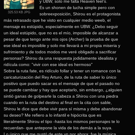
y UBW, solo me falta Heaven feel's.
Es un shonen de lucha simple pero con 
325.53 KB JPG
sobreexposición, Shirou es el protagonista 
más retrasado que he visto en cualquier medio weeb, el 
mensaje es estúpido, especialmente en UBW. ¿Debo seguir 
un ideal estúpido, que no es el mío, imposible de alcanzar a 
pesar de que tengo ante mis ojos (Archer) la prueba de que 
ese ideal es imposible y solo me llevará a mi propia miseria y 
sufrimiento y de todos modos me veré obligado a sacrificar 
personas? Shirou da una respuesta jodidamente idealista y 
ridícula como: "vivir con ese ideal es hermoso"
Sobre la ruta fate, es ridículo follar y tener un romance con la 
caricaturización del Rey Arturo, de la ruta de saber lo único 
positivo que puedo sacar es el mensaje de que el pasado no 
se puede cambiar y hay que aceptarlo, sin embargo, ¿alguien 
sintió ganas de golpearle la cabeza a Shirou con una piedra 
cuando en la ruta del destino al final en la cita con sable, 
Shirou le dice que debe vivir para sí misma y debe abandonar 
su deseo? Me refiero a lo infantil e hipócrita que es 
literalmente Shirou el tipo -hasta los mismos personajes te lo 
recuerdan- que antepone la vida de los demás a la suya.
Lo único que me gustó de este vn por ahora; fue la música, 