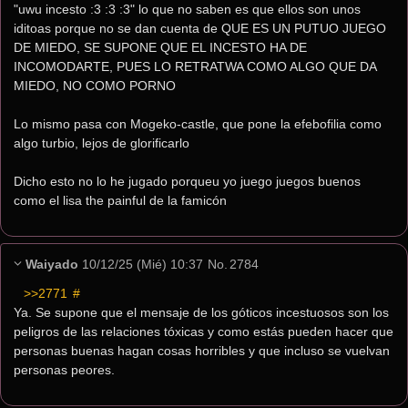
"uwu incesto :3 :3 :3" lo que no saben es que ellos son unos 
iditoas porque no se dan cuenta de QUE ES UN PUTUO JUEGO 
DE MIEDO, SE SUPONE QUE EL INCESTO HA DE 
INCOMODARTE, PUES LO RETRATWA COMO ALGO QUE DA 
MIEDO, NO COMO PORNO
Lo mismo pasa con Mogeko-castle, que pone la efebofilia como 
algo turbio, lejos de glorificarlo
Dicho esto no lo he jugado porqueu yo juego juegos buenos 
como el lisa the painful de la famicón
Waiyado
10/12/25 (Mié) 10:37
No.
2784
>>2771
 #
Ya. Se supone que el mensaje de los góticos incestuosos son los 
peligros de las relaciones tóxicas y como estás pueden hacer que 
personas buenas hagan cosas horribles y que incluso se vuelvan 
personas peores.