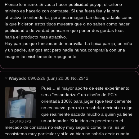
Pienso lo mismo. Si vas a hacer publicidad psyop, el criterio 
minimo es hacerlo con contraste. Si una fuera fea y la otra 
atractiva lo entendería; pero una imagen tan desagradable como 
la que hicieron estos tipos muestra que o no saben como hacer 
publicidad o de verdad pensaron que poner dos gordas feas 
haría el producto mas atractivo.
Hay parejas que funcionan de maravilla. La tipica pareja, un niño 
y un padre, amigos etc; pero nadie nunca compraría con una 
imagen tan visiblemente repugnante.
Waiyado
09/02/26 (Lun) 20:38
No.
2942
Pues… el mayor aporte de este experimento 
seria "estandarizar" un diseño de PC´s 
orientada 100% para jugar (que técnicamente 
no es nuevo, pero x) no sabría decir si es algo 
que realmente sacuda mucho a quien ya tiene 
un ordenador. Si la idea es penetrar en el 
10.34 KB JPG
mercado de consolas no estoy muy seguro como le ira, es un 
ecosistema muy particular y si le va bien no sabría decir cuanta 