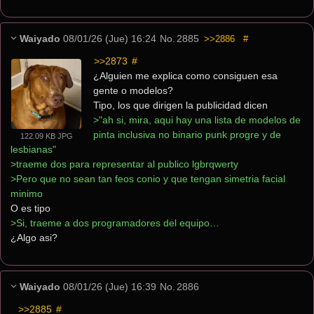
Waiyado
08/01/26 (Jue) 16:24
No.
2885
>>2886
#
>>2873
 #
¿Alguien me explica como consiguen esa 
gente o modelos?
Tipo, los que dirigen la publicidad dicen
>"ah si, mira, aqui hay una lista de modelos de 
pinta inclusiva no binario punk progre y de 
122.09 KB JPG
lesbianas"
>traeme dos para representar al publico lgbrqwerty
>Pero que no sean tan feos conio y que tengan simetria facial 
minimo
O es tipo
>Si, traeme a dos programadores del equipo…
¿Algo asi?
Waiyado
08/01/26 (Jue) 16:39
No.
2886
>>2885
 #