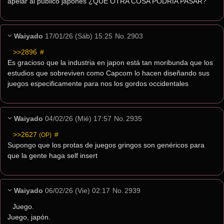
apelar al público japonés ¿QUE OTRA COSA PODRÍA PASAR?
Waiyado
17/01/26 (Sáb) 15:25
No.
2903
>>2896
 #
Es gracioso que la industria en japon está tan moribunda que los 
estudios que sobreviven como Capcom lo hacen diseñando sus 
juegos especificamente para nos los gordos occidentales
Waiyado
04/02/26 (Mié) 17:57
No.
2935
>>2627
 #
(OP)
Supongo que los protas de juegos gringos son genéricos para 
que la gente haga self insert
Waiyado
06/02/26 (Vie) 02:17
No.
2939
Juego.
Juego, japón.