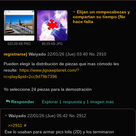
Elijan un rompecabezas y
compartan su tiempo (No
hace falta
633.09 KB PNG
86.03 KB JPG
registrarse)
Waiyado
22/01/26 (Jue) 03:40
No.
2910
Pueden elegir la distribución de piezas que mas cómodo les 
resulte: 
https://www.jigsawplanet.com/?
rc=play&pid=2cc9d79b7396
Yo seleccione 24 piezas para la demostración
Responder
Explorar 1 respuesta y 1 imagen más
Waiyado
22/01/26 (Jue) 05:42
No.
2912
>>2911
 #
Ese lo usaban para armar pics lolis (2D) y los terminaron 