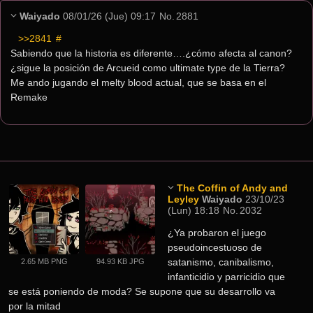
Waiyado
08/01/26 (Jue) 09:17
No.
2881
>>2841
 #
Sabiendo que la historia es diferente….¿cómo afecta al canon? 
¿sigue la posición de Arcueid como ultimate type de la Tierra?
Me ando jugando el melty blood actual, que se basa en el 
Remake
The Coffin of Andy and
Leyley
Waiyado
23/10/23
(Lun) 18:18
No.
2032
¿Ya probaron el juego 
pseudoincestuoso de 
satanismo, canibalismo, 
2.65 MB PNG
94.93 KB JPG
infanticidio y parricidio que 
se está poniendo de moda? Se supone que su desarrollo va 
por la mitad