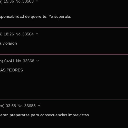
é) 15:36
No.
33563
esponsabilidad de quererte. Ya superala.
é) 18:26
No.
33564
la violaron
b) 04:41
No.
33668
SAS PEORES
m) 03:58
No.
33683
beran prepararse para consecuencias imprevistas