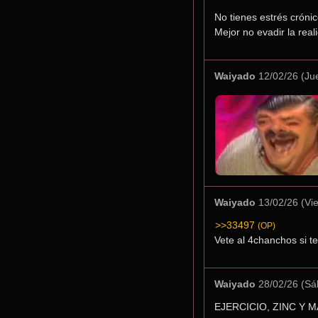
No tienes estrés cróni
Mejor no evadir la real
Waiyado
12/02/26 (Ju
Waiyado
13/02/26 (Vi
>>33497
(OP)
Vete al 4chanchos si te
Waiyado
28/02/26 (Sá
EJERCICIO, ZINC Y 