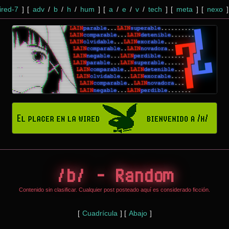
red-7
]
[
adv
/
b
/
h
/
hum
]
[
a
/
e
/
v
/
tech
]
[
meta
]
[
nexo
]
/b/ - Random
Contenido sin clasificar. Cualquier post posteado aquí es considerado ficción.
[
Cuadrícula
] [
Abajo
]