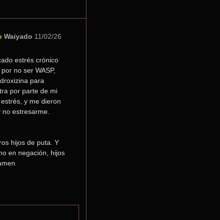
o
Waiyado
11/02/26
ado estrés crónico 
 por no ser WASP, 
droxizina para 
tra por parte de mi 
estrés, y me dieron 
y no estresarme.
s hijos de puta. Y 
o en negación, hijos 
 amen