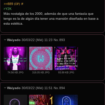
>>889
 #
(OP)
>Y2K
Más nostalgia de los 2000, además de que una fantasía que 
tengo es la de algún día tener una mansión diseñada en base a 
esta estética.
Waiyado
30/03/22 (Mié) 11:23
No.
893
74.56 KB JPG
318.05 KB JPG
93.89 KB JPG
Waiyado
30/03/22 (Mié) 11:51
No.
894