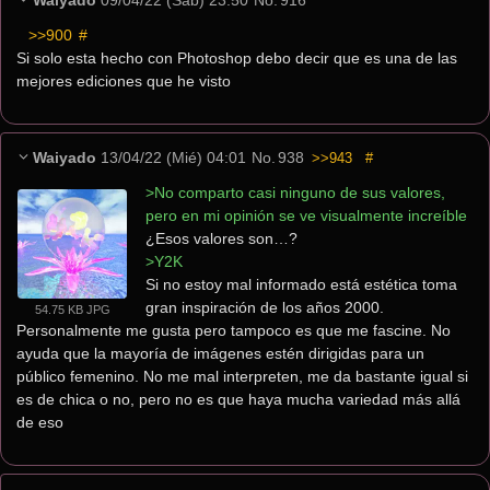
Waiyado
09/04/22 (Sáb) 23:50
No.
916
>>900
 #
Si solo esta hecho con Photoshop debo decir que es una de las 
mejores ediciones que he visto
Waiyado
13/04/22 (Mié) 04:01
No.
938
>>943
#
>No comparto casi ninguno de sus valores, 
pero en mi opinión se ve visualmente increíble
¿Esos valores son…? 
>Y2K
Si no estoy mal informado está estética toma 
gran inspiración de los años 2000. 
54.75 KB JPG
Personalmente me gusta pero tampoco es que me fascine. No 
ayuda que la mayoría de imágenes estén dirigidas para un 
público femenino. No me mal interpreten, me da bastante igual si 
es de chica o no, pero no es que haya mucha variedad más allá 
de eso