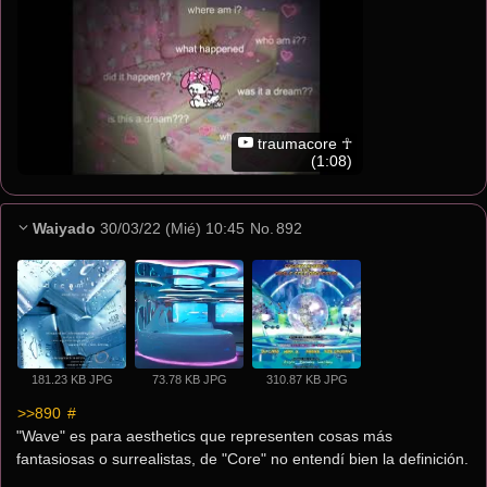
traumacore ☥
(1:08)
Waiyado
30/03/22 (Mié) 10:45
No.
892
181.23 KB JPG
73.78 KB JPG
310.87 KB JPG
>>890
 #
"Wave" es para aesthetics que representen cosas más 
fantasiosas o surrealistas, de "Core" no entendí bien la definición. 