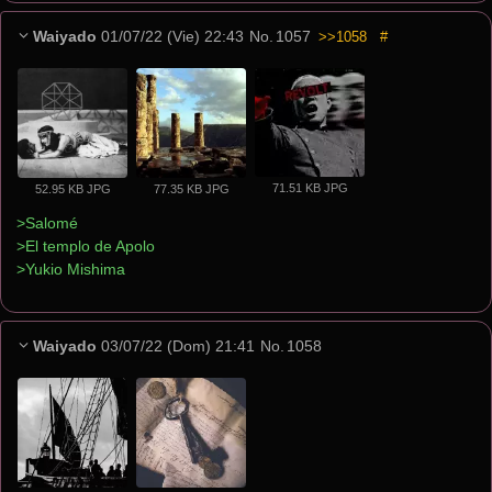
Waiyado
01/07/22 (Vie) 22:43
No.
1057
>>1058
#
71.51 KB JPG
52.95 KB JPG
77.35 KB JPG
>Salomé
>El templo de Apolo
>Yukio Mishima
Waiyado
03/07/22 (Dom) 21:41
No.
1058