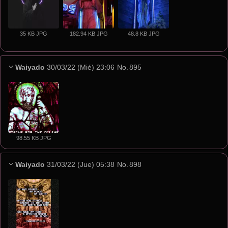
35 KB JPG
182.94 KB JPG
48.8 KB JPG
Waiyado
30/03/22 (Mié) 23:06
No.
895
98.55 KB JPG
Waiyado
31/03/22 (Jue) 05:38
No.
898