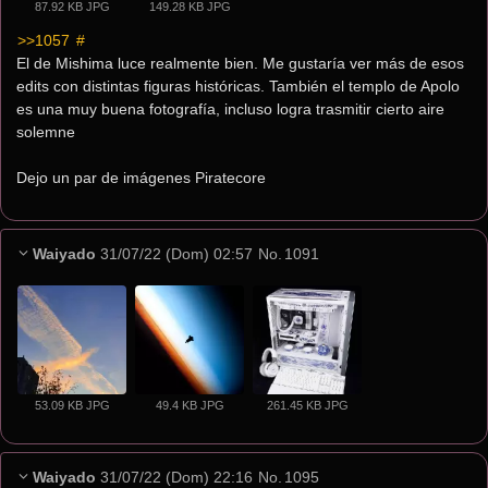
87.92 KB JPG
149.28 KB JPG
>>1057
 #
El de Mishima luce realmente bien. Me gustaría ver más de esos 
edits con distintas figuras históricas. También el templo de Apolo 
es una muy buena fotografía, incluso logra trasmitir cierto aire 
solemne
Dejo un par de imágenes Piratecore
Waiyado
31/07/22 (Dom) 02:57
No.
1091
53.09 KB JPG
49.4 KB JPG
261.45 KB JPG
Waiyado
31/07/22 (Dom) 22:16
No.
1095