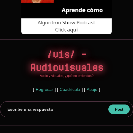
/vis/ -
Audiovisuales
Audio y visuales, ¿qué no entiendes?
[
Regresar
]
[
Cuadrícula
]
[
Abajo
]
Escribe una respuesta