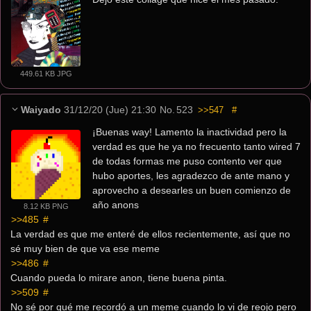
449.61 KB JPG
Waiyado
31/12/20 (Jue) 21:30
No.
523
>>547
#
¡Buenas way! Lamento la inactividad pero la 
verdad es que he ya no frecuento tanto wired 7 
de todas formas me puso contento ver que 
hubo aportes, les agradezco de ante mano y 
aprovecho a desearles un buen comienzo de 
año anons 
8.12 KB PNG
>>485
 #
La verdad es que me enteré de ellos recientemente, así que no 
sé muy bien de que va ese meme
>>486
 #
Cuando pueda lo mirare anon, tiene buena pinta.
>>509
 #
No sé por qué me recordó a un meme cuando lo vi de reojo pero 