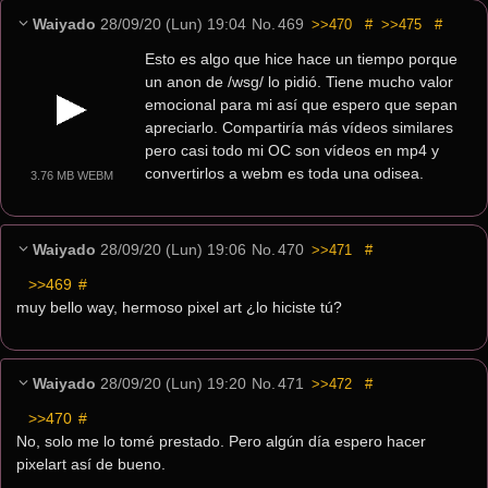
Waiyado
28/09/20 (Lun) 19:04
No.
469
>>470
#
>>475
#
Esto es algo que hice hace un tiempo porque 
un anon de /wsg/ lo pidió. Tiene mucho valor 
emocional para mi así que espero que sepan 
apreciarlo. Compartiría más vídeos similares 
pero casi todo mi OC son vídeos en mp4 y 
convertirlos a webm es toda una odisea.
3.76 MB WEBM
Waiyado
28/09/20 (Lun) 19:06
No.
470
>>471
#
>>469
 #
muy bello way, hermoso pixel art ¿lo hiciste tú?
Waiyado
28/09/20 (Lun) 19:20
No.
471
>>472
#
>>470
 #
No, solo me lo tomé prestado. Pero algún día espero hacer 
pixelart así de bueno.