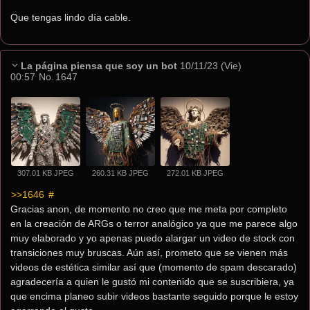
Que tengas lindo día cable.
La página piensa que soy un bot
10/11/23 (Vie)
00:57
No.
1647
307.01 KB JPEG
260.31 KB JPEG
272.01 KB JPEG
>>1646
 #
Gracias anon, de momento no creo que me meta por completo 
en la creación de ARGs o terror analógico ya que me parece algo 
muy elaborado y yo apenas puedo alargar un video de stock con 
transiciones muy bruscas. Aún así, prometo que se vienen más 
videos de estética similar así que (momento de spam descarado) 
agradecería a quien le gustó mi contenido que se suscribiera, ya 
que encima planeo subir videos bastante seguido porque le estoy 