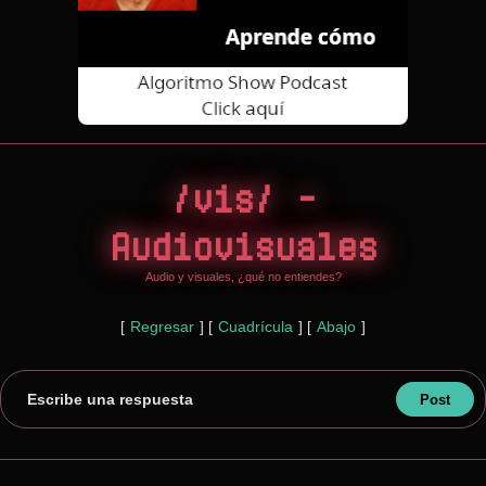
/vis/ -
Audiovisuales
Audio y visuales, ¿qué no entiendes?
[
Regresar
]
[
Cuadrícula
]
[
Abajo
]
Escribe una respuesta