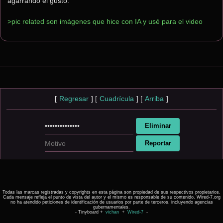
agarrando el gusto.
>pic related son imágenes que hice con IA y usé para el video
[
Regresar
]
[
Cuadrícula
]
[
Arriba
]
Todas las marcas registradas y copyrights en esta página son propiedad de sus respectivos propietarios.
Cada mensaje refleja el punto de vista del autor y el mismo es responsable de su contenido. Wired-7.org
no ha atendido peticiones de identificación de usuarios por parte de terceros, incluyendo agencias
gubernamentales.
- Tinyboard +
vichan
+
Wired-7
-