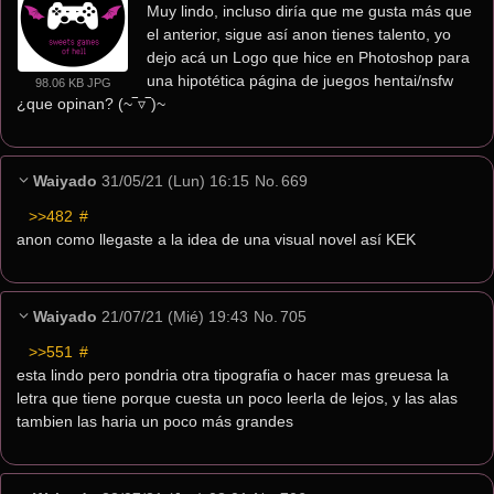
Muy lindo, incluso diría que me gusta más que 
el anterior, sigue así anon tienes talento, yo 
dejo acá un Logo que hice en Photoshop para 
una hipotética página de juegos hentai/nsfw 
98.06 KB JPG
¿que opinan? (~‾▿‾)~
Waiyado
31/05/21 (Lun) 16:15
No.
669
>>482
 #
anon como llegaste a la idea de una visual novel así KEK
Waiyado
21/07/21 (Mié) 19:43
No.
705
>>551
 #
esta lindo pero pondria otra tipografia o hacer mas greuesa la 
letra que tiene porque cuesta un poco leerla de lejos, y las alas 
tambien las haria un poco más grandes