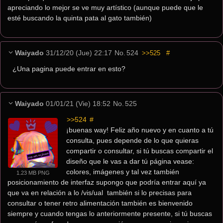
apreciando lo mejor se ve muy artístico (aunque puede que le 
esté buscando la quinta pata al gato también)
Waiyado
31/12/20 (Jue) 22:17
No.
524
>>525
#
¿Una pagina puede entrar en esto?
Waiyado
01/01/21 (Vie) 18:52
No.
525
>>524
 #
¡buenas way! Feliz año nuevo y en cuanto a tú 
consulta, pues depende de lo que quieras 
compartir o consultar, si tú buscas compartir el 
diseño que le vas a dar tú página vease: 
colores, imágenes y tal vez también 
1.23 MB PNG
posicionamiento de interfaz supongo que podría entrar aquí ya 
que va en relación a lo /vis/ual  también si lo precisas para 
consultar o tener retro alimentación también es bienvenido 
siempre y cuando tengas lo anteriormente presente, si tú buscas 