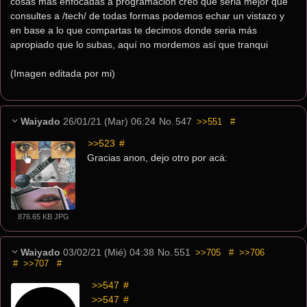
cosas más enfocadas a programación creo que seria mejor que 
consultes a /tech/ de todas formas podemos echar un vistazo y 
en base a lo que compartas te decimos donde seria más 
apropiado que lo subas, aquí no mordemos así que tranqui
(Imagen editada por mi)
Waiyado
26/01/21 (Mar) 06:24
No.
547
>>551
#
>>523
 #
Gracias anon, dejo otro por acá:
876.65 KB JPG
Waiyado
03/02/21 (Mié) 04:38
No.
551
>>705
#
>>706
#
>>707
#
>>547
 #
>>547
 #