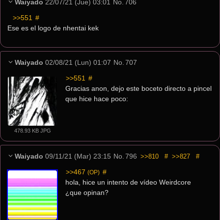
Waiyado
22/07/21 (Jue) 03:01
No.
706
>>551
 #
Ese es el logo de nhentai kek
Waiyado
02/08/21 (Lun) 01:07
No.
707
>>551
 #
Gracias anon, dejo este boceto directo a pincel 
que hice hace poco:
478.93 KB JPG
Waiyado
09/11/21 (Mar) 23:15
No.
796
>>810
#
>>827
#
>>467
 #
(OP)
hola, hice un intento de vídeo Weirdcore
¿que opinan?