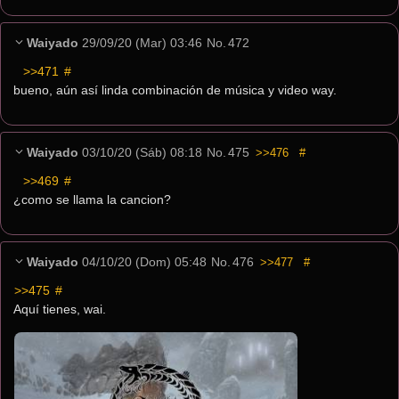
Waiyado
29/09/20 (Mar) 03:46
No.
472
>>471
 #
bueno, aún así linda combinación de música y video way.
Waiyado
03/10/20 (Sáb) 08:18
No.
475
>>476
#
>>469
 #
¿como se llama la cancion?
Waiyado
04/10/20 (Dom) 05:48
No.
476
>>477
#
>>475
 #
Aquí tienes, wai.