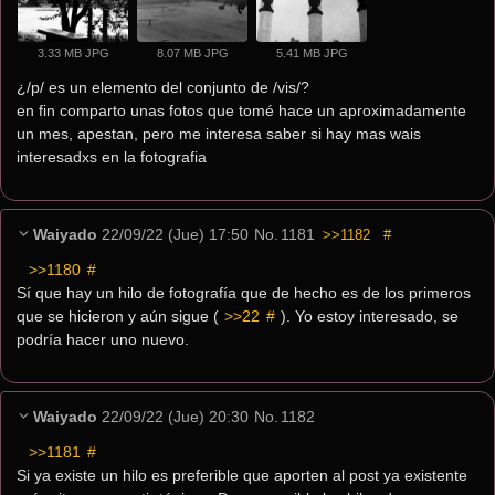
3.33 MB JPG
8.07 MB JPG
5.41 MB JPG
¿/p/ es un elemento del conjunto de /vis/? 
en fin comparto unas fotos que tomé hace un aproximadamente 
un mes, apestan, pero me interesa saber si hay mas wais 
interesadxs en la fotografia
Waiyado
22/09/22 (Jue) 17:50
No.
1181
>>1182
#
>>1180
 #
Sí que hay un hilo de fotografía que de hecho es de los primeros 
que se hicieron y aún sigue ( 
>>22
 #
 ). Yo estoy interesado, se 
podría hacer uno nuevo.
Waiyado
22/09/22 (Jue) 20:30
No.
1182
>>1181
 #
Si ya existe un hilo es preferible que aporten al post ya existente 