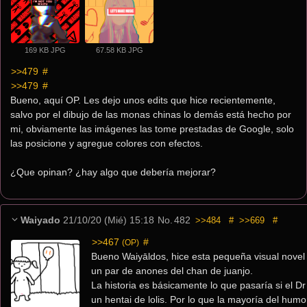
169 KB JPG
67.58 KB JPG
>>479
 #
>>479
 #
Bueno, aquí OP. Les dejo unos edits que hice recientemente, 
salvo por el dibujo de las monas chinas lo demás está hecho por 
mi, obviamente las imágenes las tome prestadas de Google, solo 
las posicione y agregue colores con efectos.
¿Que opinan? ¿hay algo que debería mejorar?
Waiyado
21/10/20 (Mié) 15:18
No.
482
>>484
#
>>669
#
>>467
 #
(OP)
Bueno Waiyāldos, hice esta pequeña visual novel 
un par de anones del chan de juanjo.
La historia es básicamente lo que pasaría si el Dr
un hentai de lolis. Por lo que la mayoría del humo