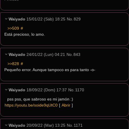
Waiyado
15/01/22 (Sáb) 18:25
No.
829
>>509
 #
Está precioso, lo amo.
Waiyado
24/01/22 (Lun) 04:21
No.
843
>>828
 #
Pequeño error. Aunque tampoco es para tanto -o-
Waiyado
18/09/22 (Dom) 17:37
No.
1170
pss pss, que sabroso es mi jamón :)
https://youtu.be/soide9qUtC0
[ 
Abrir
 ]
Waiyado
20/09/22 (Mar) 13:25
No.
1171