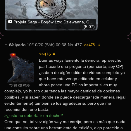
Projekt Saga - Bogów Łzy: Dziewanna, Grensir
(5:07)
Waiyado
10/10/20 (Sáb) 00:38
No.
477
>>478
#
>>476
 #
Buenas ways lamento la demora, aprovecho 
par hacerle una pregunta (por cierto, soy OP) 
¿saben de algún editor de vídeos completo ya 
que hace rato vengo editando en celular y 
ahora poseo una PC no importa si es muy 
73.98 KB PNG
complejo, yo busco que tenga las mayor cantidad de opciones 
posibles, y si saben donde se puede descargar (de manera ilegal, 
evidentemente) también se los agradecería, pero que me 
recomienden uno basta. 
>¿esto no debería ir en /techo?
Creo que no, tal vez algún way me corrija, pero es más que nada 
una consulta sobre una herramienta de edición, algo parecido a 