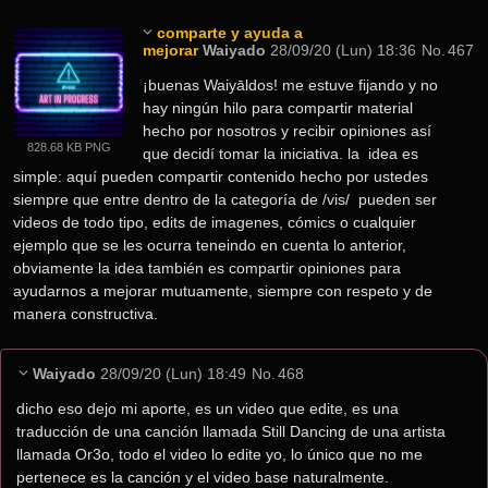
comparte y ayuda a
mejorar
Waiyado
28/09/20 (Lun) 18:36
No.
467
¡buenas Waiyāldos! me estuve fijando y no 
hay ningún hilo para compartir material 
hecho por nosotros y recibir opiniones así 
828.68 KB PNG
que decidí tomar la iniciativa. la  idea es 
simple: aquí pueden compartir contenido hecho por ustedes 
siempre que entre dentro de la categoría de /vis/  pueden ser 
videos de todo tipo, edits de imagenes, cómics o cualquier 
ejemplo que se les ocurra teneindo en cuenta lo anterior, 
obviamente la idea también es compartir opiniones para 
ayudarnos a mejorar mutuamente, siempre con respeto y de 
manera constructiva.
Waiyado
28/09/20 (Lun) 18:49
No.
468
dicho eso dejo mi aporte, es un video que edite, es una 
traducción de una canción llamada Still Dancing de una artista 
llamada Or3o, todo el video lo edite yo, lo único que no me 
pertenece es la canción y el video base naturalmente.