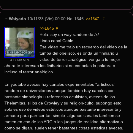
Waiyado
10/11/23 (Vie) 00:00
No.
1646
>>1647
#
>>1645
 #
Hola. soy un way random de /x/
Lindo canal Cable
Ese vídeo me trajo un recuerdo del video de la 
tumba del obelisco. es onda un finihario u 
video de terror analógico. venga a lo mejor 
4.17 MB MP4
ahora te interesan los finiharios si no conocías la palabra o 
incluso el terror analógico.
En youtube aveces hay canales experimentales ''artisticos'' 
random de universitarios aunque tambien hay canales con 
bastante simbologia u referencias ocultistas, aveces de los 
Thelemitas. si los de Crowley y su religion-culto. supongo esto 
solo es eso de videos esteticos aunque bastante interesante y 
armado para parecer tan simple. algunos canales tambien se 
meten en eso de los ARG o los juegos de realidad alternativa o 
como se digan. suelen tener bastantes cosas esteticas aveces.