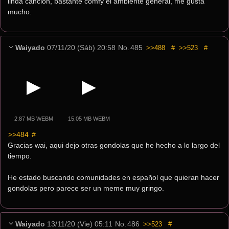
linda canción, bastante comfy el ambiente general, me gusta 
mucho.
Waiyado
07/11/20 (Sáb) 20:58
No.
485
>>488
#
>>523
#
2.87 MB WEBM
15.05 MB WEBM
>>484
 #
Gracias wai, aqui dejo otras gondolas que he hecho a lo largo del 
tiempo.
He estado buscando comunidades en español que quieran hacer 
gondolas pero parece ser un meme muy gringo.
Waiyado
13/11/20 (Vie) 05:11
No.
486
>>523
#