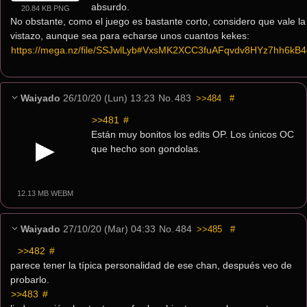
absurdo.
20.84 KB PNG
No obstante, como el juego es bastante corto, considero que vale la
vistazo, aunque sea para echarse unos cuantos kekes:
https://mega.nz/file/SSJwlLyb#VxsMK2XCC3fuAFqvdv8HYz7hh6k
Waiyado
26/10/20 (Lun) 13:23
No.
483
>>484
#
>>481
 #
Están muy bonitos los edits OP. Los únicos OC 
que hecho son gondolas.
12.13 MB WEBM
Waiyado
27/10/20 (Mar) 04:33
No.
484
>>485
#
>>482
 #
parece tener la típica personalidad de ese chan, después veo de 
probarlo.
>>483
 #