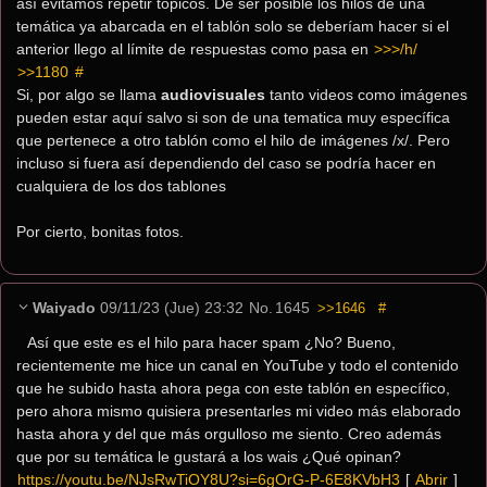
así evitamos repetir tópicos. De ser posible los hilos de una 
temática ya abarcada en el tablón solo se deberíam hacer si el 
anterior llego al límite de respuestas como pasa en 
>>>/h/
>>1180
 #
Si, por algo se llama 
audiovisuales
 tanto videos como imágenes 
pueden estar aquí salvo si son de una tematica muy específica 
que pertenece a otro tablón como el hilo de imágenes /x/. Pero 
incluso si fuera así dependiendo del caso se podría hacer en 
cualquiera de los dos tablones 
Por cierto, bonitas fotos.
Waiyado
09/11/23 (Jue) 23:32
No.
1645
>>1646
#
Así que este es el hilo para hacer spam ¿No? Bueno, 
recientemente me hice un canal en YouTube y todo el contenido 
que he subido hasta ahora pega con este tablón en específico, 
pero ahora mismo quisiera presentarles mi video más elaborado 
hasta ahora y del que más orgulloso me siento. Creo además 
que por su temática le gustará a los wais ¿Qué opinan?
https://youtu.be/NJsRwTiOY8U?si=6gOrG-P-6E8KVbH3
[ 
Abrir
 ]