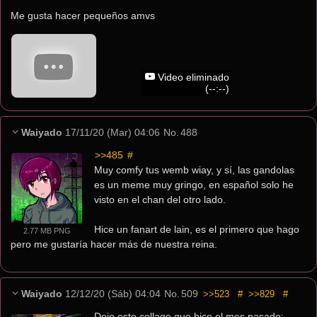
Me gusta hacer pequeños amvs
Video eliminado
(--:--)
Waiyado
17/11/20 (Mar) 04:06
No.
488
>>485
 #
Muy comfy tus wemb wiay, y sí, las gandolas 
es un meme muy gringo, en español solo he 
visto en el chan del otro lado.
Hice un fanart de lain, es el primero que hago 
2.77 MB PNG
pero me gustaría hacer más de nuestra reina.
Waiyado
12/12/20 (Sáb) 04:04
No.
509
>>523
#
>>829
#
Dejo este collage que hice el mes pasado: