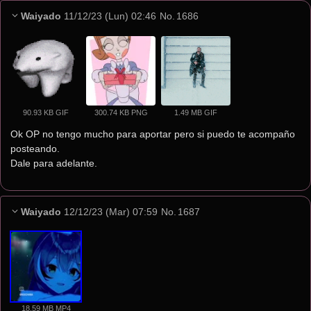
Waiyado
11/12/23 (Lun) 02:46
No.
1686
90.93 KB GIF
300.74 KB PNG
1.49 MB GIF
Ok OP no tengo mucho para aportar pero si puedo te acompaño 
posteando.
Dale para adelante.
Waiyado
12/12/23 (Mar) 07:59
No.
1687
18.59 MB MP4