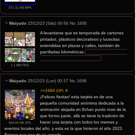
571.31 KB MP4
Waiyado
23/12/23 (Sáb) 00:50
No.
1695
A levantarse que es temporada de cartones 
pintados, plásticos decorativos y lucecitas 
extendidas en plazas y calles, también de 
parrilladas kilométricas 
mientras se escucha 
hablar de lo caro que está todo
1.1 MB PNG
Waiyado
25/12/23 (Lun) 00:37
No.
1698
>>1684
 #
(OP)
¡Felices fiestas! esta tarjeta es de una 
pequeña comunidad anónima dedicada a la 
animación alojada en 8chan punto moe de la 
que formo parte, allá se tiene la tradición de 
hacer una tarjeta con todos los memes y 
644.64 KB JPG
eventos locales del año, y esta es la que hicieron el año 2023. 
Espero que sea de su agrado.