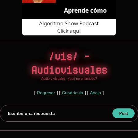
/vis/ -
Audiovisuales
Audio y visuales, ¿qué no entiendes?
[
Regresar
]
[
Cuadrícula
]
[
Abajo
]
Escribe una respuesta