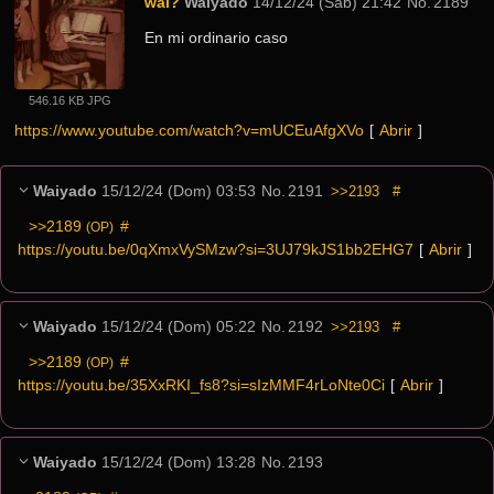
wai?
Waiyado
14/12/24 (Sáb) 21:42
No.
2189
En mi ordinario caso
546.16 KB JPG
https://www.youtube.com/watch?v=mUCEuAfgXVo
[ 
Abrir
 ]
Waiyado
15/12/24 (Dom) 03:53
No.
2191
>>2193
#
>>2189
 #
(OP)
https://youtu.be/0qXmxVySMzw?si=3UJ79kJS1bb2EHG7
[ 
Abrir
 ]
Waiyado
15/12/24 (Dom) 05:22
No.
2192
>>2193
#
>>2189
 #
(OP)
https://youtu.be/35XxRKI_fs8?si=sIzMMF4rLoNte0Ci
[ 
Abrir
 ]
Waiyado
15/12/24 (Dom) 13:28
No.
2193