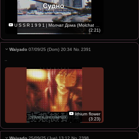
U S S R 1 9 9 1 | Молчат Дома (Molchat Doma) - Судно (Sudno)
(2:21)
Waiyado
07/09/25 (Dom) 20:34
No.
2391
..
lithium flower
(3:23)
Waiyado
25/09/25 (Jue) 13:12
No.
2398