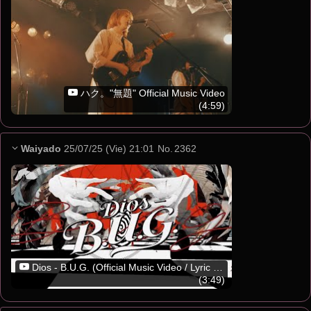
ハク。"無題" Official Music Video
(4:59)
Waiyado
25/07/25 (Vie) 21:01
No.
2362
Dios - B.U.G. (Official Music Video / Lyric Video) テレ東系ドラマ 「#レプリカ 元妻の復讐」EDテーマ
(3:49)