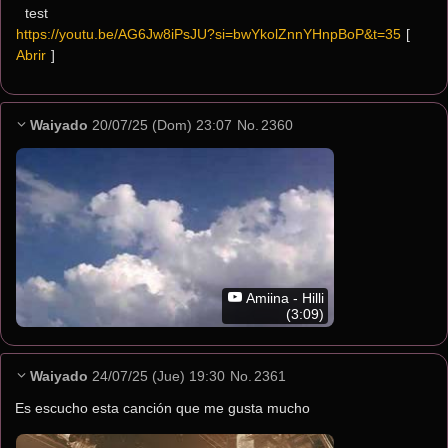
test
https://youtu.be/AG6Jw8iPsJU?si=bwYkolZnnYHnpBoP&t=35
[ 
Abrir
 ]
Waiyado
20/07/25 (Dom) 23:07
No.
2360
Amiina - Hilli
(3:09)
Waiyado
24/07/25 (Jue) 19:30
No.
2361
Es escucho esta canción que me gusta mucho