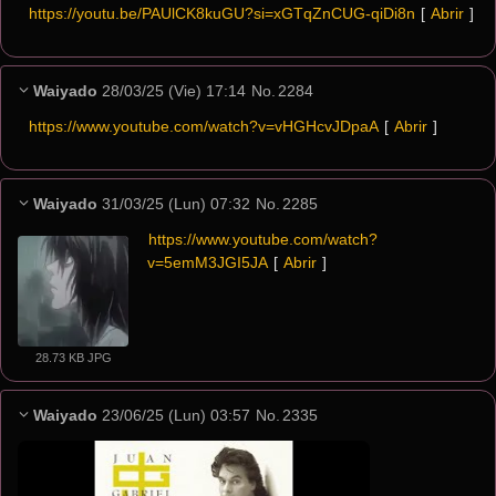
https://youtu.be/PAUlCK8kuGU?si=xGTqZnCUG-qiDi8n
[ 
Abrir
 ]
Waiyado
28/03/25 (Vie) 17:14
No.
2284
https://www.youtube.com/watch?v=vHGHcvJDpaA
[ 
Abrir
 ]
Waiyado
31/03/25 (Lun) 07:32
No.
2285
https://www.youtube.com/watch?
v=5emM3JGI5JA
[ 
Abrir
 ]
28.73 KB JPG
Waiyado
23/06/25 (Lun) 03:57
No.
2335