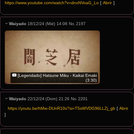
https://www.youtube.com/watch?v=dnxNVoaG_Lo
[ 
Abrir
 ]
Waiyado
18/12/24 (Mié) 14:08
No.
2197
[Legendado] Hatsune Miku - Kaikai Emaki
(3:30)
Waiyado
22/12/24 (Dom) 21:26
No.
2201
https://youtu.be/hMw-DUnR10s?si=T5sWVDG96LLZj_gb
[ 
Abrir
]