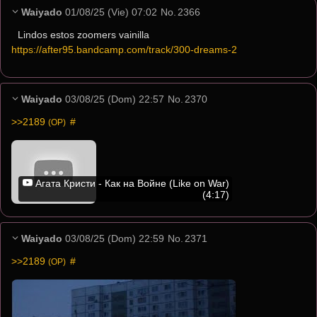
Waiyado
01/08/25 (Vie) 07:02
No.
2366
Lindos estos zoomers vainilla
https://after95.bandcamp.com/track/300-dreams-2
Waiyado
03/08/25 (Dom) 22:57
No.
2370
>>2189
 #
(OP)
Агата Кристи - Как на Войне (Like on War)
(4:17)
Waiyado
03/08/25 (Dom) 22:59
No.
2371
>>2189
 #
(OP)