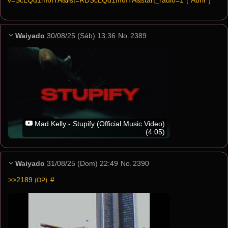
v=ScLQd1m6ITA&list=RDScLQd1m6ITA&start_radio=1
[ 
Abrir
 ]
Waiyado
30/08/25 (Sáb) 13:36
No.
2389
Mad Kelly - Stupify (Official Music Video)
(4:05)
Waiyado
31/08/25 (Dom) 22:49
No.
2390
>>2189
 #
(OP)