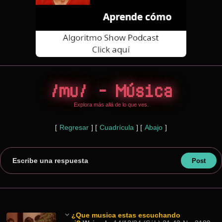
/mu/ - Música
Explora más allá de lo que ves.
[
Regresar
]
[
Cuadrícula
]
[
Abajo
]
Escribe una respuesta
¿Que musica estas escuchando