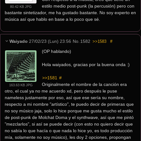
estilo medio post-punk (la percusión) pero con 
80.42 KB JPG
bastante sintetizador, me ha gustado bastante. No soy experto en 
música así que hablo en base a lo poco que sé.
Waiyado
27/02/23 (Lun) 23:56
No.
1582
>>1583
#
(OP hablando)
Hola waiyados, gracias por la buena onda :)
>>1581
 #
Originalmente el nombre de la canción era 
163.63 KB JPG
otro, el cual ya no me acuerdo xd, pero después le puse 
nameless justamente por eso, así que ese sería su nombre, 
respecto a mi nombre "artístico", te puedo decir de primeras que 
no soy músico jaja, solo lo hice porque me gusta mucho el estilo 
de post-punk de Molchat Doma y el synthwave, así que me pintó 
"mezclarlos", si así se puede decir (con esto no quiero decir que 
no sabía lo que hacía o que nada lo hice yo, es todo producción 
mía, solamente no soy músico), les doy 2 opciones, propongan 