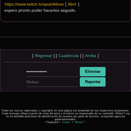
https://www.twitch.tv/sputniklove
[ 
Abrir
 ]
espero pronto poder hacerlos seguido.
[
Regresar
]
[
Cuadrícula
]
[
Arriba
]
Todas las marcas registradas y copyrights en esta página son propiedad de sus respectivos propietarios.
Cada mensaje refleja el punto de vista del autor y el mismo es responsable de su contenido. Wired-7.org
no ha atendido peticiones de identificación de usuarios por parte de terceros, incluyendo agencias
gubernamentales.
- Tinyboard +
vichan
+
Wired-7
-