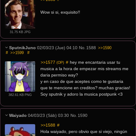
Wow si si, exquisito!!
31.75 KB JPG
SputnikJuno
02/03/23 (Jue) 04:10
No.
1588
>>1590
#
>>1599
#
>>1577
 #
 hey me encantaria usar tu 
(OP)
musica a la hora de empezar mis streams me 
daria permiso way? 
y en caso de que aceptes como te gustaria 
que te mencione en creditos? muchas gracias! 
Soy sputnik y adoro la musica postpunk <3
382.61 KB PNG
Waiyado
04/03/23 (Sáb) 03:30
No.
1590
>>1588
 #
Hola waiyado, pero obvio que si viejo, ningún 