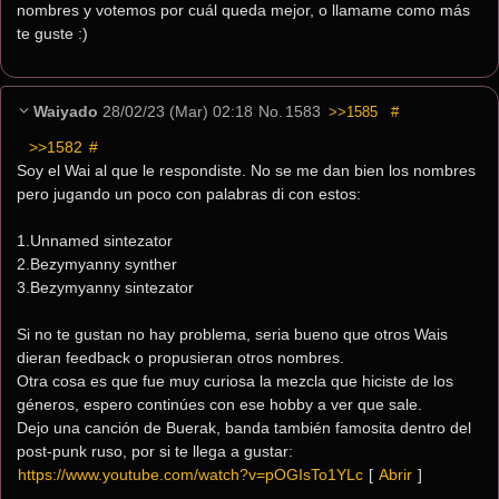
nombres y votemos por cuál queda mejor, o llamame como más 
te guste :)
Waiyado
28/02/23 (Mar) 02:18
No.
1583
>>1585
#
>>1582
 #
Soy el Wai al que le respondiste. No se me dan bien los nombres 
pero jugando un poco con palabras di con estos:
1.Unnamed sintezator
2.Bezymyanny synther
3.Bezymyanny sintezator
Si no te gustan no hay problema, seria bueno que otros Wais 
dieran feedback o propusieran otros nombres. 
Otra cosa es que fue muy curiosa la mezcla que hiciste de los 
géneros, espero continúes con ese hobby a ver que sale.
Dejo una canción de Buerak, banda también famosita dentro del 
post-punk ruso, por si te llega a gustar: 
https://www.youtube.com/watch?v=pOGIsTo1YLc
[ 
Abrir
 ]