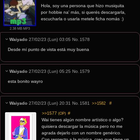
Hola, soy una persona que hizo musiquita 
por hobbie na' más, si querés descargarla, 
escucharla o usarla metele ficha nomás :)
2.38 MB MP3
Waiyado
27/02/23 (Lun) 03:05
No.
1578
Desde mí punto de vista está muy buena
Waiyado
27/02/23 (Lun) 05:25
No.
1579
esta bonito wayro
Waiyado
27/02/23 (Lun) 20:31
No.
1581
>>1582
#
>>1577
 #
(OP)
Wai tienes algún nombre artístico o algo? 
quisiera descargar la música pero no me 
agrada dejarlo con un nombre genérico.  
Con respecto a la música, creo que tiene un 