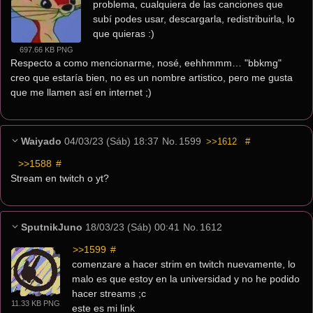
problema, cualquiera de las canciones que 
subí podes usar, descargarla, redistribuirla, lo 
que quieras :)
697.66 KB PNG
Respecto a como mencionarme, nosé, eehhmmm… "bbkmg" 
creo que estaría bien, no es un nombre artistico, pero me gusta 
que me llamen así en internet ;)
Waiyado
04/03/23 (Sáb) 18:37
No.
1599
>>1612
#
>>1588
 #
Stream en twitch o yt?
SputnikJuno
18/03/23 (Sáb) 00:41
No.
1612
>>1599
 #
comenzare a hacer strim en twitch nuevamente, lo 
malo es que estoy en la universidad y no he podido 
hacer streams ;c 
11.33 KB PNG
este es mi link