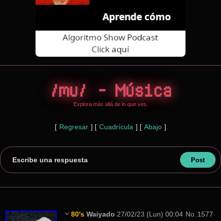
/mu/ - Música
Explora más allá de lo que ves.
[
Regresar
]
[
Cuadrícula
]
[
Abajo
]
Escribe una respuesta
80's
Waiyado
27/02/23 (Lun) 00:04
No.
1577