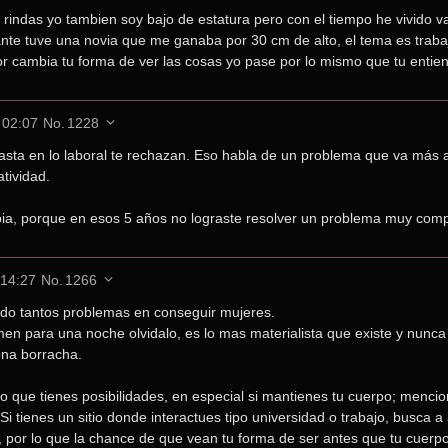
e rindas yo tambien soy bajo de estatura pero con el tiempo he vivido va
nte tuve una novia que me ganaba por 30 cm de alto, el tema es trabaj
or cambia tu forma de ver las cosas yo pase por lo mismo que tu entie
 02:07
No.
1228
sta en lo laboral te rechazan. Eso habla de un problema que va más all
tividad.
ia, porque en esos 5 años no lograste resolver un problema muy comp
 14:27
No.
1266
ido tantos problemas en conseguir mujeres.
en para una noche olvidalo, es lo mas materialista que existe y nunca 
na borracha.
o que tienes posibilidades, en especial si mantienes tu cuerpo; menciona
 tienes un sitio donde interactues tipo universidad o trabajo, busca a a
, por lo que la chance de que vean tu forma de ser antes que tu cuerp