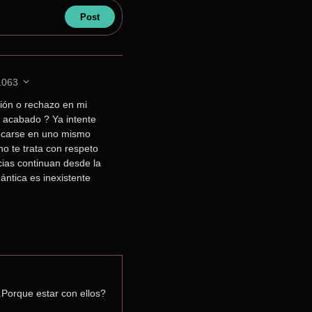
1063
ión o rechazo en mi 
o acabado ? Ya intente 
focarse en uno mismo 
o te trata con respeto 
ias continuan desde la 
ntica es inexistente 
Porque estar con ellos? 