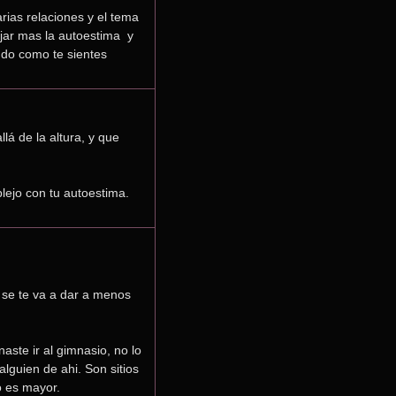
rias relaciones y el tema 
ar mas la autoestima  y 
ndo como te sientes
á de la altura, y que 
lejo con tu autoestima.
se te va a dar a menos 
ste ir al gimnasio, no lo 
lguien de ahi. Son sitios 
o es mayor.