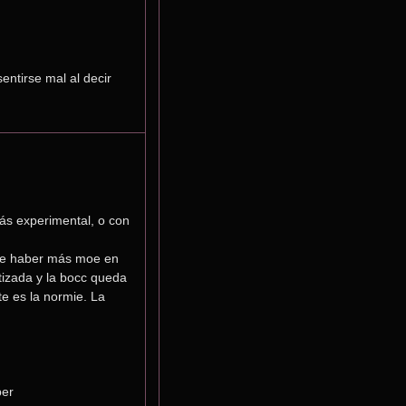
ntirse mal al decir 
ás experimental, o con 
de haber más moe en 
izada y la bocc queda 
te es la normie. La 
per