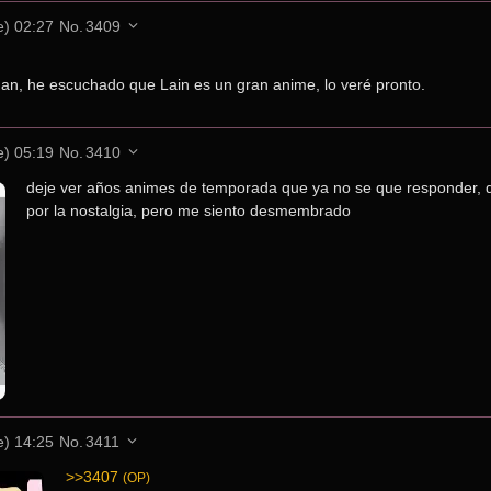
e) 02:27
No.
3409
chan, he escuchado que Lain es un gran anime, lo veré pronto.
e) 05:19
No.
3410
deje ver años animes de temporada que ya no se que responder, deb
por la nostalgia, pero me siento desmembrado
e) 14:25
No.
3411
>>3407
(OP)