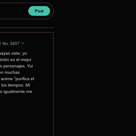
4
No.
3407
ayas visto, yo 
nión es el mejor 
s personajes, Yui 
en muchas 
nime "purifica el 
 los tiempos. Mi 
ro igualmente me 