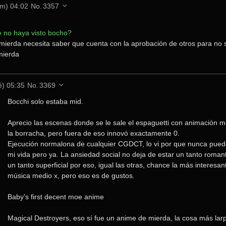
m) 04:02
No.
3357
e no haya visto bocho?
mierda necesita saber que cuenta con la aprobación de otros para no se
mierda
é) 05:35
No.
3369
Bocchi solo estaba mid.
Aprecio las escenas donde se le sale el espaguetti con animación m
la borracha, pero fuera de eso innovó exactamente 0.
Ejecución normalona de cualquier CGDCT, lo vi por que nunca pue
mi vida pero ya. La ansiedad social no deja de estar un tanto romant
un tanto superficial por eso, igual las otras, chance la más interesan
música medio x, pero eso es de gustos.
Baby's first decent moe anime
Magical Destroyers, eso sí fue un anime de mierda, la cosa más lar