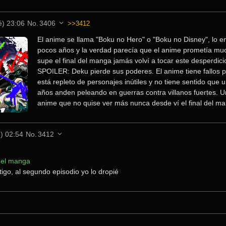
é) 23:06
No.
3406
>>3412
El anime se llama "Boku no Hero" o "Boku no Disney", lo e
pocos años y la verdad parecía que el anime prometía mu
supe el final del manga jamás volví a tocar este desperdicio
SPOILER: Deku pierde sus poderes. El anime tiene fallos po
está repleto de personajes inútiles y no tiene sentido que 
años anden peleando en guerras contra villanos fuertes. Un
anime que no quise ver más nunca desde ví el final del m
e) 02:54
No.
3412
 del manga
go, al segundo episodio yo lo dropié