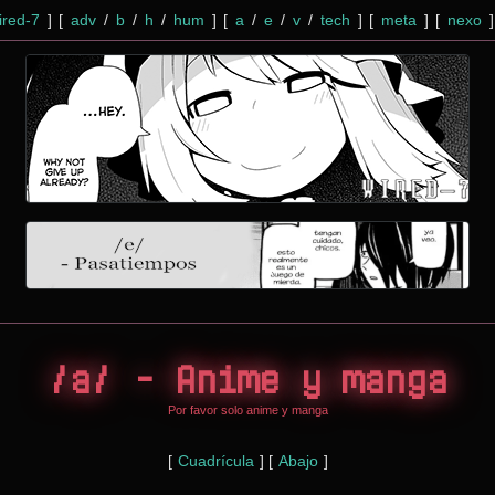
red-7
]
[
adv
/
b
/
h
/
hum
]
[
a
/
e
/
v
/
tech
]
[
meta
]
[
nexo
]
/a/ - Anime y manga
Por favor solo anime y manga
[
Cuadrícula
] [
Abajo
]