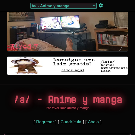
/a/ - Anime y manga
Por favor solo anime y manga
[
Regresar
]
[
Cuadrícula
]
[
Abajo
]