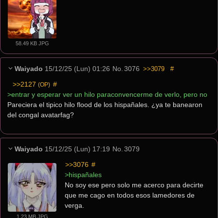
58.49 KB JPG
Waiyado
15/12/25 (Lun) 01:26
No.
3076
>>3079
#
>>2127
 #
(OP)
>entrar y esperar ver un hilo paraconvencerme de verlo, pero no
Pareciera el tipico hilo flood de los hispañales. ¿ya te banearon  
del congal avatarfag?
Waiyado
15/12/25 (Lun) 17:19
No.
3079
>>3076
 #
>hispañales
No soy ese pero solo me acerco para decirte 
que me cago en todos esos lamedores de 
verga.
1.23 MB JPG