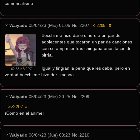
comensalismo.
Waiyado
05/04/23 (Mié) 01:05
No.
2207
>>2209
#
Bocchi me hizo darle dinero a un par de 
adolecentes que tocaron un par de canciones 
con su amp mientras chingaba unos tacos de 
birria.
Igual y fingían la pena que les daba, pero en 
162.53 KB JPG
verdad bocchi me hizo dar limosna.
Waiyado
05/04/23 (Mié) 20:25
No.
2209
>>2207
 #
¡Cómo en el anime!
Waiyado
06/04/23 (Jue) 03:23
No.
2210