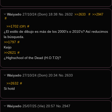
Waiyado
27/10/24 (Dom) 18:38
No.
2632
>>2633
#
>>2947
#
>>1702
 #
(OP)
¿El estilo de dibujo es más de los 2000's o 2010's? Así reducimos 
la búsqueda.
>>1797
 #
Keijo
>>2621
 #
¿Highschool of the Dead (H.O.T.D)?
Waiyado
27/10/24 (Dom) 20:34
No.
2633
>>2632
 #
Si hotd
Waiyado
25/07/25 (Vie) 20:57
No.
2947