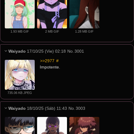
1.93 MB GIF
2 MB GIF
1.28 MB GIF
Waiyado
17/10/25 (Vie) 02:18
No.
3001
>>2977
 #
Impotente.
735.06 KB JPEG
Waiyado
18/10/25 (Sáb) 11:43
No.
3003