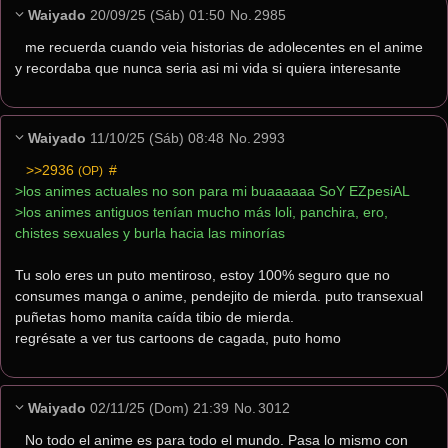
Waiyado
20/09/25 (Sáb) 01:50
No.
2985
me recuerda cuando veia historias de adolecentes en el anime 
y recordaba que nunca seria asi mi vida si quiera interesante
Waiyado
11/10/25 (Sáb) 08:48
No.
2993
>>2936
 #
(OP)
>los animes actuales no son para mi buaaaaaa SoY EZpesiAL
>los animes antiguos tenían mucho más loli, panchira, ero, 
chistes sexuales y burla hacia las minorías
Tu solo eres un puto mentiroso, estoy 100% seguro que no 
consumes manga o anime, pendejito de mierda. puto transexual 
puñetas homo manita caída tibio de mierda.
regrésate a ver tus cartoons de cagada, puto homo
Waiyado
02/11/25 (Dom) 21:39
No.
3012
No todo el anime es para todo el mundo. Pasa lo mismo con 