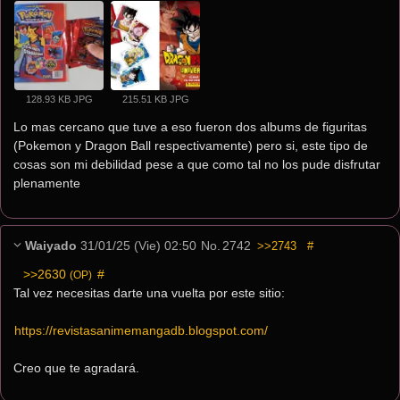
128.93 KB JPG
215.51 KB JPG
Lo mas cercano que tuve a eso fueron dos albums de figuritas 
(Pokemon y Dragon Ball respectivamente) pero si, este tipo de 
cosas son mi debilidad pese a que como tal no los pude disfrutar 
plenamente
Waiyado
31/01/25 (Vie) 02:50
No.
2742
>>2743
#
>>2630
 #
(OP)
Tal vez necesitas darte una vuelta por este sitio:
https://revistasanimemangadb.blogspot.com/
Creo que te agradará.