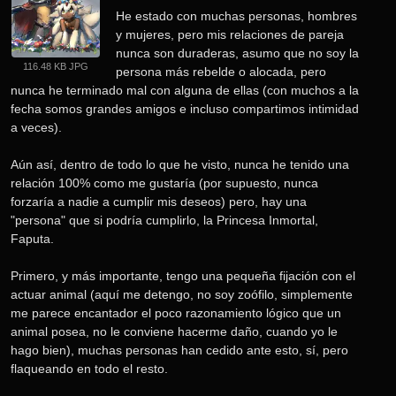
He estado con muchas personas, hombres 
y mujeres, pero mis relaciones de pareja 
nunca son duraderas, asumo que no soy la 
116.48 KB JPG
persona más rebelde o alocada, pero 
nunca he terminado mal con alguna de ellas (con muchos a la 
fecha somos grandes amigos e incluso compartimos intimidad 
a veces).
Aún así, dentro de todo lo que he visto, nunca he tenido una 
relación 100% como me gustaría (por supuesto, nunca 
forzaría a nadie a cumplir mis deseos) pero, hay una 
"persona" que si podría cumplirlo, la Princesa Inmortal, 
Faputa.
Primero, y más importante, tengo una pequeña fijación con el 
actuar animal (aquí me detengo, no soy zoófilo, simplemente 
me parece encantador el poco razonamiento lógico que un 
animal posea, no le conviene hacerme daño, cuando yo le 
hago bien), muchas personas han cedido ante esto, sí, pero 
flaqueando en todo el resto.