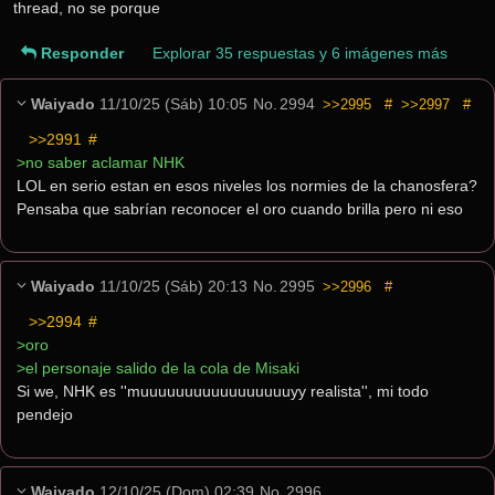
thread, no se porque
Responder
Explorar 35 respuestas y 6 imágenes más
Waiyado
11/10/25 (Sáb) 10:05
No.
2994
>>2995
#
>>2997
#
>>2991
 #
>no saber aclamar NHK
LOL en serio estan en esos niveles los normies de la chanosfera? 
Pensaba que sabrían reconocer el oro cuando brilla pero ni eso
Waiyado
11/10/25 (Sáb) 20:13
No.
2995
>>2996
#
>>2994
 #
>oro
>el personaje salido de la cola de Misaki
Si we, NHK es ''muuuuuuuuuuuuuuuuuyy realista'', mi todo 
pendejo
Waiyado
12/10/25 (Dom) 02:39
No.
2996