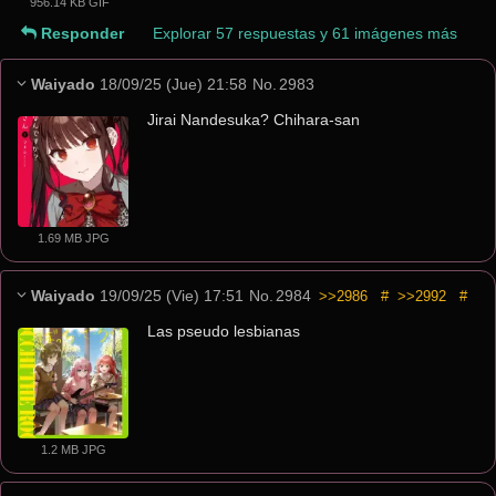
956.14 KB GIF
Responder
Explorar 57 respuestas y 61 imágenes más
Waiyado
18/09/25 (Jue) 21:58
No.
2983
Jirai Nandesuka? Chihara-san
1.69 MB JPG
Waiyado
19/09/25 (Vie) 17:51
No.
2984
>>2986
#
>>2992
#
Las pseudo lesbianas
1.2 MB JPG