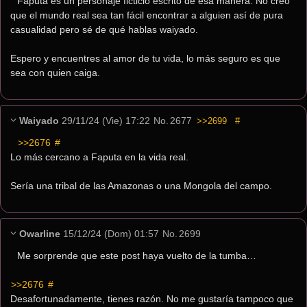
Faputa es un personaje ficticio escrito de esa manera. No creo 
que el mundo real sea tan fácil encontrar a alguien así de pura 
casualidad pero sé de qué hablas waiyado.
Espero y encuentres al amor de tu vida, lo más seguro es que 
sea con quien caiga.
Waiyado
29/11/24 (Vie) 17:22
No.
2677
>>2699
#
>>2676
 #
Lo más cercano a Faputa en la vida real.
Sería una tribal de las Amazonas o una Mongola del campo.
Owarline
15/12/24 (Dom) 01:57
No.
2699
Me sorprende que este post haya vuelto de la tumba…
>>2676
 #
Desafortunadamente, tienes razón. No me gustaría tampoco que 