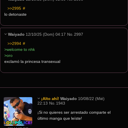
>>2995
 #
lo detonaste
Waiyado
12/10/25 (Dom) 04:17
No.
2997
>>2994
 #
>welcome to nhk
>oro
exclamó la princesa transexual
¡Alto ahí!
Waiyado
10/08/22 (Mié)
22:13
No.
1943
¡Si no quieres ser arrestado comparte el 
último manga que leíste!