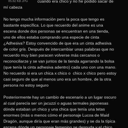
cuando era chico y no he podido sacar de 
85.82 KB JPG
mí cabeza
No tengo mucha información pero la poca que tengo es 
bastante específica. Lo que recuerdo del anime es una 
escena donde dos personas se encuentran en una tienda, 
uno de ellos estaba comprando una especie de cinta 
¿Adhesiva? Estoy convencido de que era un cinta adhesiva 
de color gris. Después de intercambiar unas palabras que no 
recuerdo muy bien paracen volverse más cercanos o 
reconociliarze y se van juntos de la tienda agarrando la bolsa 
(que tenía la cinta adhesiva adentro) cada uno con una mano. 
No recuerdo si era un chica x chico o  chico x chico pero estoy 
casi seguro de que al menos uno era un hombre, de la otra 
persona no estoy seguro
Posteriormente hay un cambio de escenario a un lugar oscuro 
al cual parecía ser un jacuzzi o aguas termales japonesas 
dónde estaban un chico y una chica que tenía una tetas 
enormes (más o menos cómo el personaje Lucoa de Maid 
Dragón, aunque diría que eran más grandes) y se da la típica 
escena dónde un personaje femenino se desnuda y el chico 