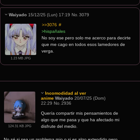
Waiyado
15/12/25 (Lun) 17:19
No.
3079
>>3076
 #
>hispañales
No soy ese pero solo me acerco para decirte 
que me cago en todos esos lamedores de 
verga.
1.23 MB JPG
Incomodidad al ver
anime
Waiyado
20/07/25 (Dom)
22:29
No.
2936
Quería compartir mis pensamientos de 
algo que me pasa y que ha afectado mi 
disfrute del medio.
124.31 KB JPG
No sé si sea un problema mio o si es algo extendido pero 