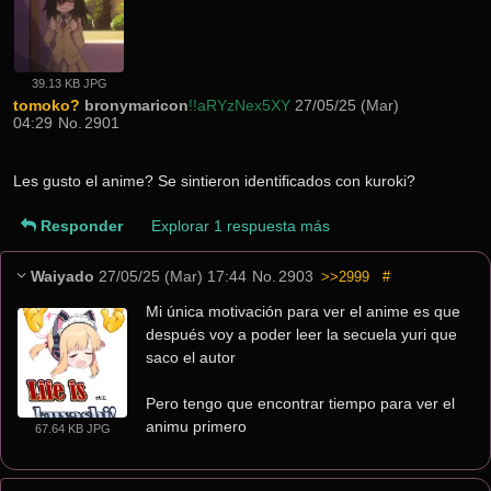
39.13 KB JPG
tomoko?
bronymaricon
!!aRYzNex5XY
27/05/25 (Mar)
04:29
No.
2901
Les gusto el anime? Se sintieron identificados con kuroki?
Responder
Explorar 1 respuesta más
Waiyado
27/05/25 (Mar) 17:44
No.
2903
>>2999
#
Mi única motivación para ver el anime es que 
después voy a poder leer la secuela yuri que 
saco el autor
Pero tengo que encontrar tiempo para ver el 
animu primero
67.64 KB JPG