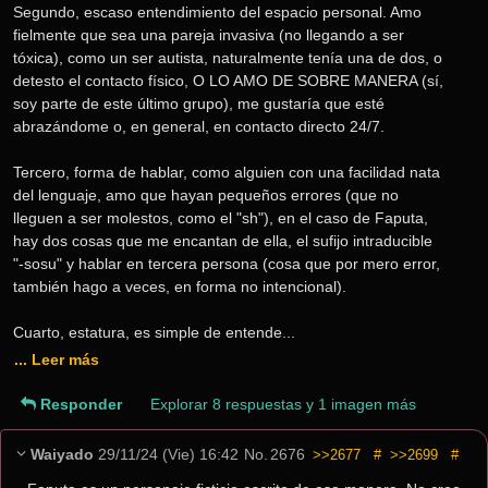
Segundo, escaso entendimiento del espacio personal. Amo 
fielmente que sea una pareja invasiva (no llegando a ser 
tóxica), como un ser autista, naturalmente tenía una de dos, o 
detesto el contacto físico, O LO AMO DE SOBRE MANERA (sí, 
soy parte de este último grupo), me gustaría que esté 
abrazándome o, en general, en contacto directo 24/7.
Tercero, forma de hablar, como alguien con una facilidad nata 
del lenguaje, amo que hayan pequeños errores (que no 
lleguen a ser molestos, como el "sh"), en el caso de Faputa, 
hay dos cosas que me encantan de ella, el sufijo intraducible 
"-sosu" y hablar en tercera persona (cosa que por mero error, 
también hago a veces, en forma no intencional).
Cuarto, estatura, es simple de entende... 
... Leer más
Responder
Explorar 8 respuestas y 1 imagen más
Waiyado
29/11/24 (Vie) 16:42
No.
2676
>>2677
#
>>2699
#