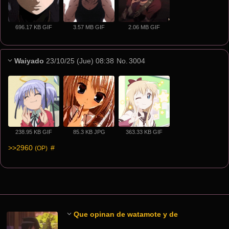
696.17 KB GIF
3.57 MB GIF
2.06 MB GIF
Waiyado
23/10/25 (Jue) 08:38
No.
3004
238.95 KB GIF
85.3 KB JPG
363.33 KB GIF
>>2960
 #
(OP)
Que opinan de watamote y de