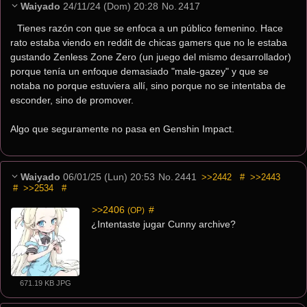
Waiyado
24/11/24 (Dom) 20:28
No.
2417
Tienes razón con que se enfoca a un público femenino. Hace 
rato estaba viendo en reddit de chicas gamers que no le estaba 
gustando Zenless Zone Zero (un juego del mismo desarrollador) 
porque tenía un enfoque demasiado "male-gazey" y que se 
notaba no porque estuviera allí, sino porque no se intentaba de 
esconder, sino de promover.
Algo que seguramente no pasa en Genshin Impact.
Waiyado
06/01/25 (Lun) 20:53
No.
2441
>>2442
#
>>2443
#
>>2534
#
>>2406
 #
(OP)
¿Intentaste jugar Cunny archive?
671.19 KB JPG