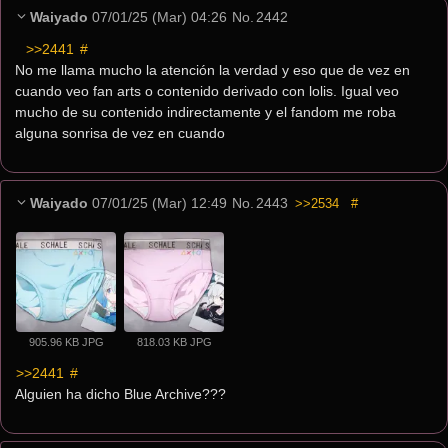
Waiyado
07/01/25 (Mar) 04:26
No.
2442
>>2441
 #
No me llama mucho la atención la verdad y eso que de vez en 
cuando veo fan arts o contenido derivado con lolis. Igual veo 
mucho de su contenido indirectamente y el fandom me roba 
alguna sonrisa de vez en cuando
Waiyado
07/01/25 (Mar) 12:49
No.
2443
>>2534
#
905.96 KB JPG
818.03 KB JPG
>>2441
 #
Alguien ha dicho Blue Archive???