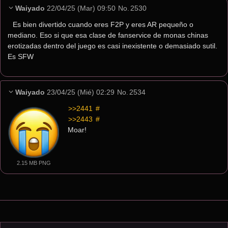
Waiyado
22/04/25 (Mar) 09:50
No.
2530
Es bien divertido cuando eres F2P y eres AR pequeño o 
mediano. Eso si que esa clase de fanservice de monas chinas 
erotizadas dentro del juego es casi inexistente o demasiado sutil. 
Es SFW
Waiyado
23/04/25 (Mié) 02:29
No.
2534
>>2441
 #
>>2443
 #
Moar!
2.15 MB PNG