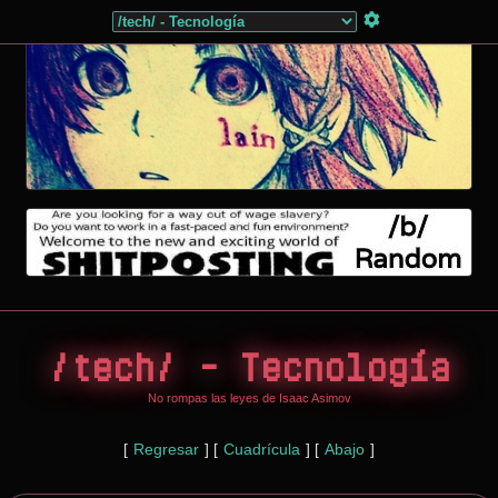
/tech/ - Tecnología
No rompas las leyes de Isaac Asimov
[
Regresar
]
[
Cuadrícula
]
[
Abajo
]