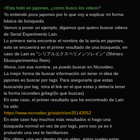
>Esta todo en japones, ¿como busco los videos?
Yo entiendo poco japones por lo que voy a explicar mi forma 
básica de búsqueda. 
Vamos a poner un ejemplo, digamos que quiero buscar videos 
de Serial Experiments Lain.
Lo primero seria encontrar el nombre de la seria en japones, 
esto se encuentra en el primer resultado de una búsqueda, en 
caso de Lain es "シリアルエクスペリメンツレイン" (Shiriaru 
Ekusuperimentsu Rein).
Ahora, con ese nombre, ya puedo buscar en Nicovideo. 
La mejor forma de buscar información sin tener ni idea de 
japones es buscar por tags. Para asegurarte que estas 
buscando por tag, mira el link en el que estas y debería tener 
la forma nicovideo.jp/tag/(lo que buscas)
En este caso, el primer resultado que he encontrado de Lain 
ha sido:
https://www.nicovideo.jp/watch/sm35143052
En este caso hay muchos más resultados si hago una 
búsqueda normal en vez de por tags, pero eso ya es ir 
probando una vez te familiarices.
Por ultimo, una vez dentro de un video, estos suelen estar 