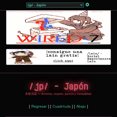
/jp/ - Japón
和敬清寂 ― Armonía, respeto, pureza y tranquilidad.
[
Regresar
]
[
Cuadrícula
]
[
Abajo
]