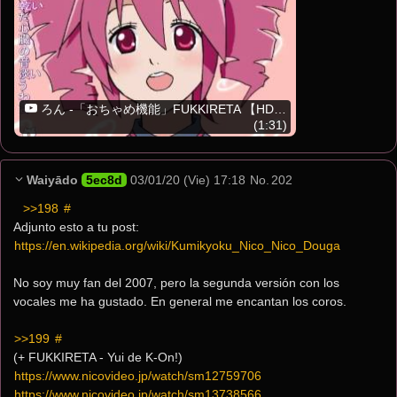
ろん -「おちゃめ機能」FUKKIRETA 【HD.256k.Kara】
(1:31)
Waiyādo
5ec8d
03/01/20 (Vie) 17:18
No.
202
>>198
 #
Adjunto esto a tu post:
https://en.wikipedia.org/wiki/Kumikyoku_Nico_Nico_Douga
No soy muy fan del 2007, pero la segunda versión con los 
vocales me ha gustado. En general me encantan los coros.
>>199
 #
(+ FUKKIRETA - Yui de K-On!)
https://www.nicovideo.jp/watch/sm12759706
https://www.nicovideo.jp/watch/sm13738566