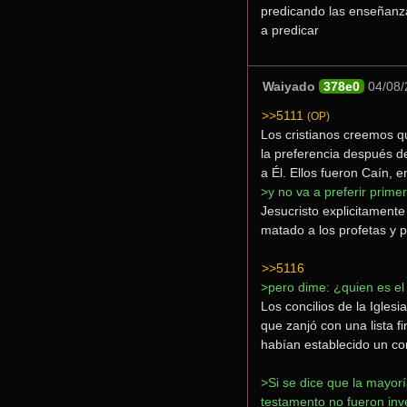
predicando las enseñanz
a predicar
Waiyado
378e0
04/08/
>>5111
(OP)
Los cristianos creemos qu
la preferencia después de
a Él. Ellos fueron Caín, 
>y no va a preferir prim
Jesucristo explicitamente
matado a los profetas y 
>>5116
>pero dime: ¿quien es el 
Los concilios de la Igles
que zanjó con una lista fi
habían establecido un co
>Si se dice que la mayorí
testamento no fueron inv