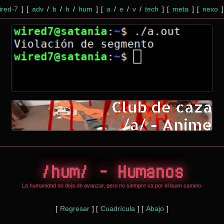
red-7
]
[
adv
/
b
/
h
/
hum
]
[
a
/
e
/
v
/
tech
]
[
meta
]
[
nexo
]
/hum/ - Humanos
La humanidad no deja de avanzar, pero no siempre va por el buen camino.
[
Regresar
]
[
Cuadrícula
]
[
Abajo
]