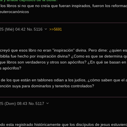
los libros si no que no creía que fueran inspirados, fueron los reforma
deuterocanónicos
25 (Mié) 04:42
No.
5116
>>5691
 creyó que esos libro no eran "inspiración" divina. Pero dime: ¿quien es
a biblia fue hecho por inspiración divina? ¿Como es que se determina qu
que libros son verdaderos y otros son apócrifos? ¿En qué se basan en q
os apócrifos?
 de los que están en tablones odian a los judíos, ¿cómo saben que el a
ención suya para dominarlos y tenerlos controlados?
25 (Dom) 08:43
No.
5117
 esta registrado históricamente que los discípulos de jesus estuviero