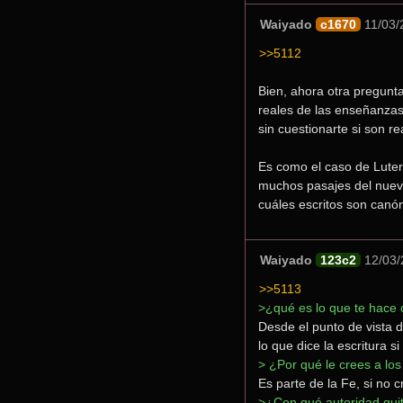
Waiyado
c1670
11/03/
>>5112
Bien, ahora otra pregunta
reales de las enseñanzas,
sin cuestionarte si son r
Es como el caso de Lutero
muchos pasajes del nuev
cuáles escritos son canón
Waiyado
123c2
12/03/
>>5113
>¿qué es lo que te hace c
Desde el punto de vista de
lo que dice la escritura s
> ¿Por qué le crees a los
Es parte de la Fe, si no 
>¿Con qué autoridad quita