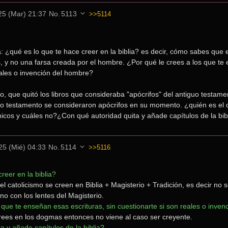
25 (Mar) 21:37
No.
5113
>>5114
: ¿qué es lo que te hace creer en la biblia? es decir, cómo sabes que e
 y no una farsa creada por el hombre. ¿Por qué le crees a los que te 
eales o invención del hombre?
, que quitó los libros que consideraba "apócrifos" del antiguo testame
o testamento se consideraron apócrifos en su momento. ¿quién es el 
icos y cuáles no?¿Con qué autoridad quita y añade capítulos de la bib
25 (Mié) 04:33
No.
5114
>>5116
reer en la biblia?
l catolicismo se creen en Biblia + Magisterio + Tradición, es decir no se
i no con los lentes del Magisterio.
 que te enseñan esas escrituras, sin cuestionarte si son reales o inve
crees en los dogmas entonces no viene al caso ser creyente.
 y añade capítulos de la biblia?