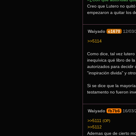
Creo que Lutero no quitó 
empezaron a quitar los 
Waiyado
c1670
12/03/
>>5114
Como dice, tal vez lutero
inequívica qué libro de l
autorizados para decidir 
"inspiración divida" y otr
Si se dice que la mayoría
testamento no fueron inv
Waiyado
fb7b6
16/03/
>>5111
(OP)
>>5112
Ademas que de cierto modo