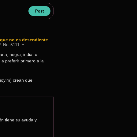
e que no es desendiente
2
No.
5111
a, negra, india, o 
a preferir primero a la 
goyim) crean que 
n tiene su ayuda y 