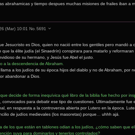
as abrahamicas y tiempo despues muchas misiones de frailes iban a 
26 (Mar) 10:01
No.
5691
e Jesucristo es Dios, quien no nació entre los gentiles pero mandó a co
 que la élite judía (el Sinaedrín) conspirara para matarlo y reformaran
envidioso de su hermano, y Jesús fue Abel el justo.
ero a la descendencia de Abraham.
 llama a los judíos de su época hijos del diablo y no de Abraham, por no
por abandonar a Dios.
que decide de forma inequívica qué libro de la biblia fue hecho por ins
ia, convocados para debatir ese tipo de cuestiones. Ultimadamente fue el
nal, en respuesta a la controversia abierta por Lutero en la época. Lutero
ncilio de judíos medievales (los masoretas) porque… uhhh ajá.
a de los que están en tablones odian a los judíos, ¿cómo saben que el
ención suya para dominarlos y tenerlos controlados?