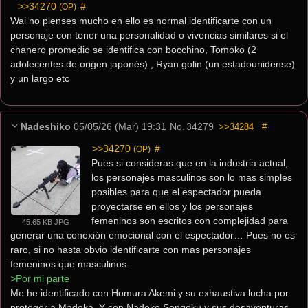
>>34270
 #
(OP)
Wai no pienses mucho en ello es normal identificarte con un 
personaje con tener una personalidad o vivencias similares si el 
chanero promedio se identifica con bocchino, Tomoko (2 
adolecentes de origen japonés) , Ryan golin (un estadounidense) 
y un largo etc
Nadeshiko
05/05/26 (Mar) 19:31
No.
34279
>>34284
#
>>34270
 #
(OP)
Pues si consideras que en la industria actual, 
los personajes masculinos son lo mas simples 
posibles para que el espectador pueda 
proyectarse en ellos y los personajes 
femeninos son escritos con complejidad para 
45.65 KB JPG
generar una conexión emocional con el espectador… Pues no es 
raro, si no hasta obvio identificarte con mas personajes 
femeninos que masculinos.
>Por mi parte
Me he identificado con Homura Akemi y su exhaustiva lucha por 
proteger a Madoka. Y con Nadeko Sengoku y sus desaventuras 