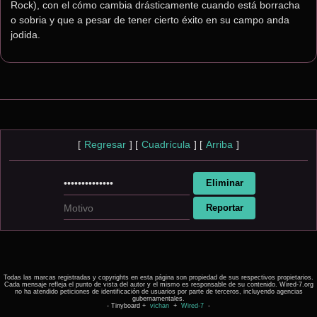
Rock), con el cómo cambia drásticamente cuando está borracha 
o sobria y que a pesar de tener cierto éxito en su campo anda 
jodida.
[
Regresar
]
[
Cuadrícula
]
[
Arriba
]
Todas las marcas registradas y copyrights en esta página son propiedad de sus respectivos propietarios.
Cada mensaje refleja el punto de vista del autor y el mismo es responsable de su contenido. Wired-7.org
no ha atendido peticiones de identificación de usuarios por parte de terceros, incluyendo agencias
gubernamentales.
- Tinyboard +
vichan
+
Wired-7
-