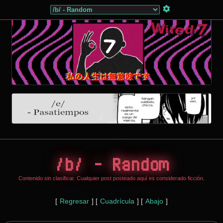
/b/ - Random
Contenido sin clasificar. Cualquier post posteado aquí es considerado ficción.
[
Regresar
]
[
Cuadrícula
]
[
Abajo
]