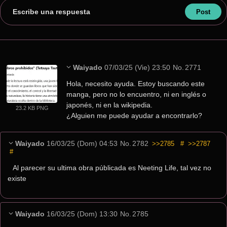
Escribe una respuesta
Waiyado
07/03/25 (Vie) 23:50
No.
2771
Hola, necesito ayuda. Estoy buscando este 
manga, pero no lo encuentro, ni en inglés o 
japonés, ni en la wikipedia.
23.2 KB PNG
¿Alguien me puede ayudar a encontrarlo?
Waiyado
16/03/25 (Dom) 04:53
No.
2782
>>2785
#
>>2787
#
Al parecer su ultima obra públicada es Neeting Life, tal vez no 
existe
Waiyado
16/03/25 (Dom) 13:30
No.
2785