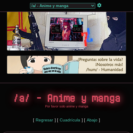
/a/ - Anime y manga
Por favor solo anime y manga
[
Regresar
]
[
Cuadrícula
]
[
Abajo
]