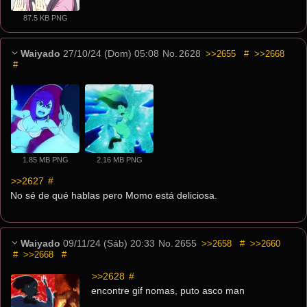
87.5 KB PNG
Waiyado
27/10/24 (Dom) 05:08
No.
2628
>>2655
#
>>2668
#
1.85 MB PNG
2.16 MB PNG
>>2627
 #
No sé de qué hablas pero Momo está deliciosa.
Waiyado
09/11/24 (Sáb) 20:33
No.
2655
>>2658
#
>>2660
#
>>2668
#
>>2628
 #
encontre gif nomas, puto asco man