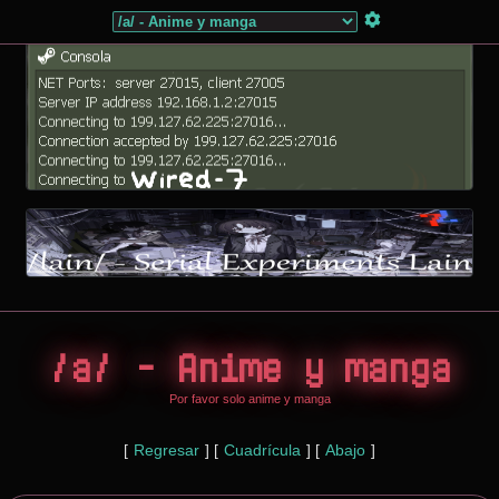
/a/ - Anime y manga
Por favor solo anime y manga
[
Regresar
]
[
Cuadrícula
]
[
Abajo
]