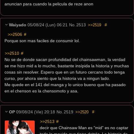
anuncian para cuando la pelicula de reze anon
Waiyado
05/08/24 (Lun) 06:21
No.
2513
>>2519
#
>>2506
 #
Porque son mas faciles de consumir lol.
>>2510
 #
No se de donde sacan profundidad del chainsawman, la verdad 
se me hizo mid a lo mucho, bastante insípida la historia y muchas 
cosas sin resolver. Espero que en un futuro cercano todo tenga 
curso, por ahora siento que la historia va a ningun lado.
Me quede en el 141 del manga y lo unico bueno que ha pasado 
en el chenson es la chensomoto y asa.
OP
09/08/24 (Vie) 20:18
No.
2519
>>2520
#
>>2513
 #
decir que Chainsaw Man es "mid" es no captar 
toda la movida que tiene detrás. La historia de 