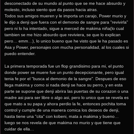
desconectado de su mundo al punto que se me hace absurdo y 
molesto, incluso siento que da pasos hacia atras.
Todos sus amigos mueren y le importa un carajo, Power murio y 
le dijo a denji que fuera con el demonio de sangre para "revivirla" 
pero ni lo ha intentado, sigue a merced de makima niña(lo cual 
tambien se me hizo absurdo que reviviera, se que lo explican 
pero… emm…), lo unico bueno que he visto que le ha pasado es 
Asa y Power, personajes con mucha personalidad, al los cuales si 
puedo entender.
La primera temporada fue un flop grandisimo para mi, el punto 
donde power se muere fue un punto decepcionante, pero igual 
tenia fe por el "busca al demonio de la sangre". Despues de eso 
llega makima y como si nada denji se hace su perro, y en esta 
parte se supone que denji abrira las puertas de su corazon o una 
madre asi para ser libre o algo asi, pero lo unico que se revela es 
que mato a su papa y ahora perdio la fe, entonces pochita toma 
control y cumple de una manera comica los deseos de denji, 
hasta tiene una "cita" con kobeni, mata a makima y bueno… 
luego se nos revela de que makima no murio y que tiene que 
cuidar de ella…