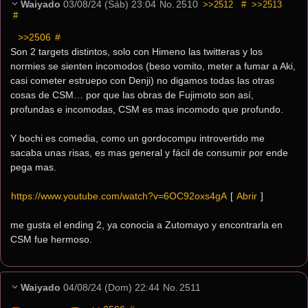
Waiyado
03/08/24 (Sáb) 23:04
No.
2510
>>2512
#
>>2513
#
>>2506
 #
Son 2 targets distintos, solo con Himeno las twitteras y los 
normies se sienten incomodos (beso vomito, meter a fumar a Aki, 
casi cometer estruepo con Denji) no digamos todas las otras 
cosas de CSM… por que las obras de Fujimoto son así, 
profundas e incomodas, CSM es mas incomodo que profundo.
Y bochi es comedia, como un gordocompu introvertido me 
sacaba unas risas, es mas general y fácil de consumir por ende 
pega mas.
https://www.youtube.com/watch?v=6OC92oxs4gA
[ 
Abrir
 ]
me gusta el ending 2, ya conocia a Zutomayo y encontrarla en 
CSM fue hermoso.
Waiyado
04/08/24 (Dom) 22:44
No.
2511