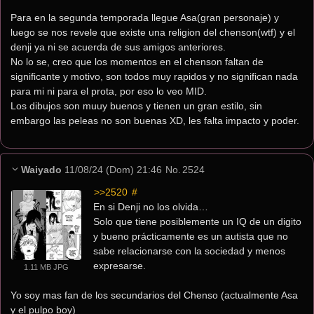
Para en la segunda temporada llegue Asa(gran personaje) y 
luego se nos revele que existe una religion del chenson(wtf) y el 
denji ya ni se acuerda de sus amigos anteriores.
No lo se, creo que los momentos en el chenson faltan de 
significante y motivo, son todos muy rapidos y no significan nada 
para mi ni para el prota, por eso lo veo MID.
Los dibujos son muuy buenos y tienen un gran estilo, sin 
embargo las peleas no son buenas XD, les falta impacto y poder.
Waiyado
11/08/24 (Dom) 21:46
No.
2524
>>2520
 #
En si Denji no los olvida…
Solo que tiene posiblemente un IQ de un digito 
y bueno prácticamente es un autista que no 
sabe relacionarse con la sociedad y menos 
expresarse.
1.11 MB JPG
Yo soy mas fan de los secundarios del Chenso (actualmente Asa 
y el pulpo boy)