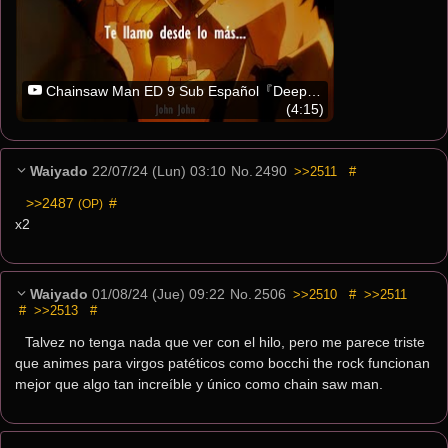
Chainsaw Man ED 9 Sub Español『Deep Down』Aimer
(4:15)
Waiyado
22/07/24 (Lun) 03:10
No.
2490
>>2511
#
>>2487
 #
(OP)
x2
Waiyado
01/08/24 (Jue) 09:22
No.
2506
>>2510
#
>>2511
#
>>2513
#
Talvez no tenga nada que ver con el hilo, pero me parece triste 
que animes para virgos patéticos como bocchi the rock funcionan 
mejor que algo tan increíble y único como chain saw man.