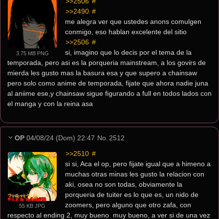
>>2506
 #
>>2490
 #
me alegra ver que ustedes anons comulgen 
conmigo, eso hablan excelente del sitio
>>2506
 #
si, imagino que lo decis por el tema de la 
3.75 MB PNG
temporada, pero asi es la porqueria mainstream, a los govirs de 
mierda les gusto mas la basura esa y que supero a chainsaw 
pero solo como anime de temporada, fijate que ahora nadie juna 
al aniime ese,y chainsaw sigue figurando a full en todos lados con 
el manga y con la reina asa
OP
04/08/24 (Dom) 22:47
No.
2512
>>2510
 #
si si, Aca el op, pero fijate igual que a himeno a 
muchas otras minas les gusto la relacion con 
aki, osea no son todas, obviamente la 
porqueria de tuiter es lo que es, un nido de 
zoomers, pero alguno que otro zafa, con 
55 KB JPG
respecto al ending 2, muy bueno  muy bueno, a ver si de una vez 