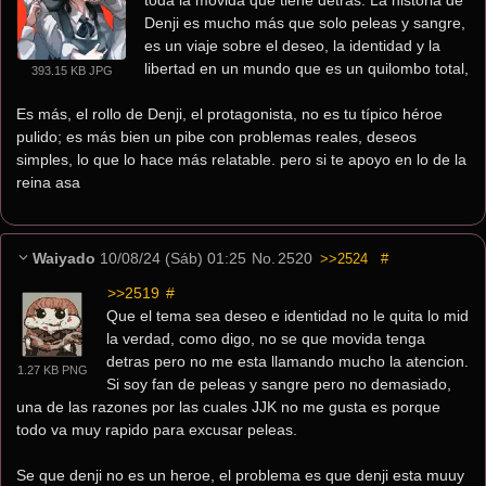
Denji es mucho más que solo peleas y sangre, 
es un viaje sobre el deseo, la identidad y la 
libertad en un mundo que es un quilombo total,
393.15 KB JPG
Es más, el rollo de Denji, el protagonista, no es tu típico héroe 
pulido; es más bien un pibe con problemas reales, deseos 
simples, lo que lo hace más relatable. pero si te apoyo en lo de la 
reina asa  
Waiyado
10/08/24 (Sáb) 01:25
No.
2520
>>2524
#
>>2519
 #
Que el tema sea deseo e identidad no le quita lo mid 
la verdad, como digo, no se que movida tenga 
detras pero no me esta llamando mucho la atencion.
1.27 KB PNG
Si soy fan de peleas y sangre pero no demasiado, 
una de las razones por las cuales JJK no me gusta es porque 
todo va muy rapido para excusar peleas.
Se que denji no es un heroe, el problema es que denji esta muuy 