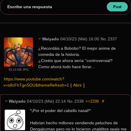
Escribe una respuesta
Waiyado
04/10/23 (Mié) 16:00
No.
2337
¿Recordáis a Bobobo? El mejor anime de 
comedia de la historia.
¿Creéis que ahora sería ''controversial? 
Como ahora todo hace llorar…
43.13 KB JPG
https://www.youtube.com/watch?
v=s8cFhTgnSOU&themeRefresh=1
[ 
Abrir
 ]
Waiyado
04/10/23 (Mié) 22:14
No.
2338
>>2339
#
*¡Por el poder del cabello nasal!*
Habrian hecho millones vendiendo peluches de 
Dengakuman pero no lo hicieron ¡malditos seais me 