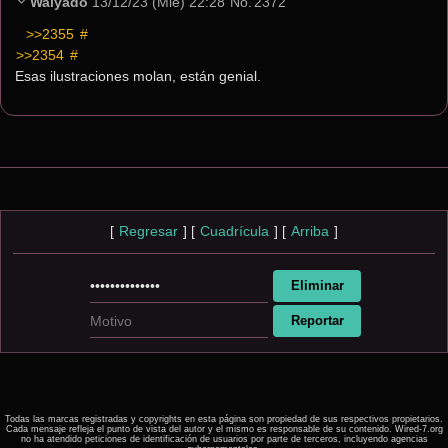
Waiyado
13/12/23 (Mié) 22:28
No.
2372
>>2355
 #
>>2354
 #
Esas ilustraciones molan, están genial.
[
Regresar
]
[
Cuadrícula
]
[
Arriba
]
Todas las marcas registradas y copyrights en esta página son propiedad de sus respectivos propietarios.
Cada mensaje refleja el punto de vista del autor y el mismo es responsable de su contenido. Wired-7.org
no ha atendido peticiones de identificación de usuarios por parte de terceros, incluyendo agencias