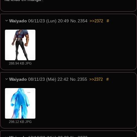
Waiyado
06/11/23 (Lun) 20:49
No.
2354
>>2372
#
288.94 KB JPG
Waiyado
08/11/23 (Mié) 22:42
No.
2355
>>2372
#
298.12 KB JPG