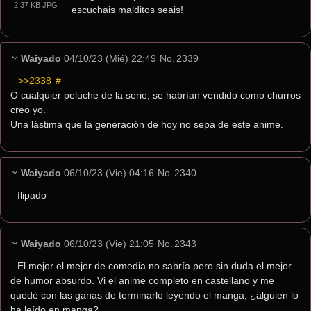
2.37 KB JPG
escuchais malditos seais!
Waiyado
04/10/23 (Mié) 22:49
No.
2339
>>2338
 #
O cualquier peluche de la serie, se habrían vendido como churros 
creo yo.
Una lástima que la generación de hoy no sepa de este anime.
Waiyado
06/10/23 (Vie) 04:16
No.
2340
flipado
Waiyado
06/10/23 (Vie) 21:05
No.
2343
El mejor el mejor de comedia no sabría pero sin duda el mejor 
de humor absurdo. Vi el anime completo en castellano y me 
quedé con las ganas de terminarlo leyendo el manga, ¿alguien lo 
ha leído en manga?