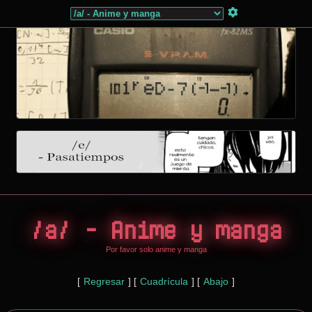
/a/ - Anime y manga
Por favor solo anime y manga
[
Regresar
]
[
Cuadrícula
]
[
Abajo
]