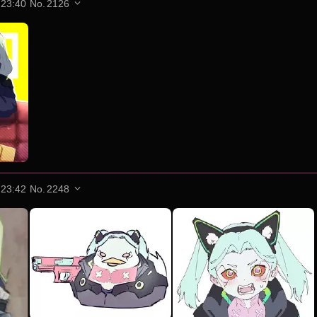
 23:40
No.
2126
 23:42
No.
2248