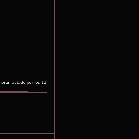
ieran optado por los 12 
onsolidado a 
nto en el último arco, 