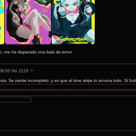
, me ha disparado una bala de amor
 08:53
No.
2119
ta. Se siente incompleto, y es que el time skipe lo arruina todo. Sí hub
mostrando el como es que David toma el liderazgo del grupo hubiera c
 del año, igual tengo unos detalles con Lucy y ese extraño comportamie
do hacer mejor.