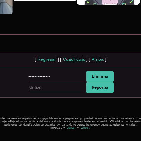
[
Regresar
]
[
Cuadrícula
]
[
Arriba
]
odas las marcas registradas y copyrights en esta página son propiedad de sus respectivos propietarios. Ca
saje refleja el punto de vista del autor y el mismo es responsable de su contenido. Wired-7.org no ha aten
peticiones de identificación de usuarios por parte de terceros, incluyendo agencias gubernamentales.
- Tinyboard +
vichan
+
Wired-7
-