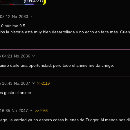
(00:04:21)
 08:12
No.
2033
10 mínimo 9.5.
los la historia está muy bien desarrollada y no echo en falta más. Cu
) 04:21
No.
2036
uiero darle una oportunidad, pero todo el anime me da cringe.
) 18:43
No.
2037
>>2119
es gusta el anime
 16:35
No.
2047
>>2053
ego, la verdad ya no espero cosas buenas de Trigger. Al menos nos die