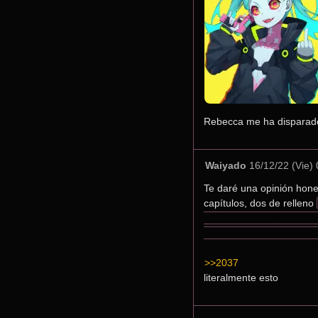
Rebecca me ha disparado
Waiyado
16/12/22 (Vie)
Te daré una opinión hones
capítulos, dos de relleno 
edgerunner cómo lo mejor
siento que también se pu
>>2037
literalmente esto