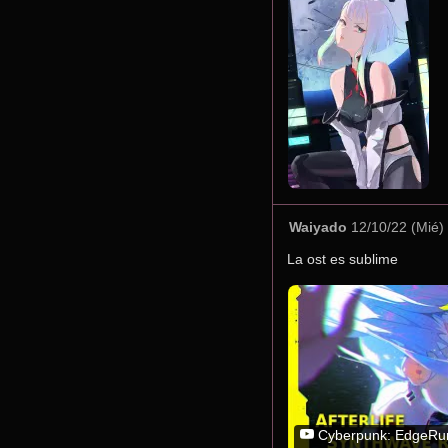
Waiyado
12/10/22 (Mié)
La ost es sublime
Cyberpunk: EdgeRunners | I Really Want To Stay A