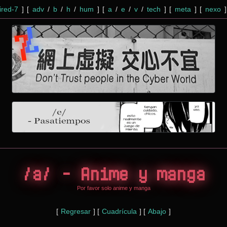
red-7
]
[
adv
/
b
/
h
/
hum
]
[
a
/
e
/
v
/
tech
]
[
meta
]
[
nexo
]
/a/ - Anime y manga
Por favor solo anime y manga
[
Regresar
]
[
Cuadrícula
]
[
Abajo
]