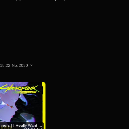
 18:22
No.
2030
t Your House (Afterlife Synthwave Remix) [80s Vibe]