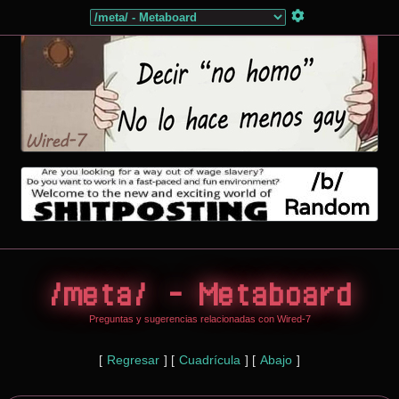
/meta/ - Metaboard
Preguntas y sugerencias relacionadas con Wired-7
[
Regresar
]
[
Cuadrícula
]
[
Abajo
]