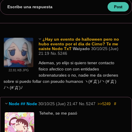
Escribe una respuesta
¿Hay un evento de halloween pero no
hubo evento por el dia de Cirno? Te me
caiste Nodo TxT
Waiyado
30/10/25 (Jue)
21:19
No.
5246
Ademas, yo elijo si quiero tener contacto 
fisico afectico con con entidades 
22.81 KB JPG
sobrenaturales o no, nadie me da ordenes 
sobre si puedo follar con pseudo humanos ヽ(#`Д´)ﾉヽ(#`Д´)
ﾉヽ(#`Д´)ﾉ
Node
## Node
30/10/25 (Jue) 21:47
No.
5247
>>5249
#
Tehehe, se me pasó