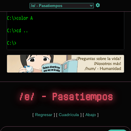
/e/ - Pasatiempos
[
Regresar
]
[
Cuadrícula
]
[
Abajo
]