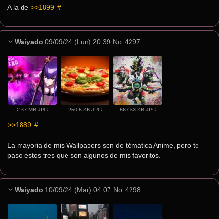
A la de 
>>1899
 #
Waiyado
09/09/24 (Lun) 20:39
No.
4297
2.67 MB JPG
250.5 KB JPG
567.53 KB JPG
>>1889
 #
La mayoria de mis Wallpapers son de tématica Anime, pero te 
paso estos tres que son algunos de mis favoritos.
Waiyado
10/09/24 (Mar) 04:07
No.
4298