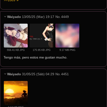
>>1889
 #
Waiyado
13/05/25 (Mar) 19:17
No.
4449
556.41 KB JPG
175.95 KB JPG
9.17 MB PNG
Tengo más, pero estos me gustan mucho.
Waiyado
31/05/25 (Sáb) 04:29
No.
4451