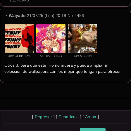
2.12 MB PNG
Waiyado
21/07/25 (Lun) 20:19
No.
4496
402.94 KB JPG
510.65 KB JPG
3.43 MB PNG
Otros 3, para que este hilo no muera y pueda ampliar mi 
colección de wallpapers con los mejor que tengan para ofrecer.
[
Regresar
]
[
Cuadrícula
]
[
Arriba
]