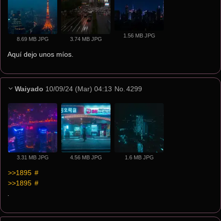
1.56 MB JPG
8.69 MB JPG
3.74 MB JPG
Aquí dejo unos míos.
Waiyado
10/09/24 (Mar) 04:13
No.
4299
3.31 MB JPG
4.56 MB JPG
1.6 MB JPG
>>1895
 #
>>1895
 #
.