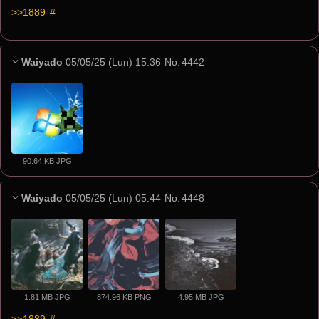
>>1889
 #
Waiyado
05/05/25 (Lun) 15:36
No.
4442
90.64 KB JPG
Waiyado
05/05/25 (Lun) 05:44
No.
4448
1.81 MB JPG
874.96 KB PNG
4.95 MB JPG