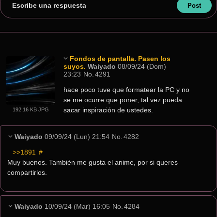
Escribe una respuesta
Fondos de pantalla. Pasen los
suyos.
Waiyado
08/09/24 (Dom)
23:23
No.
4291
hace poco tuve que formatear la PC y no 
se me ocurre que poner, tal vez pueda 
sacar inspiración de ustedes.
192.16 KB JPG
Waiyado
09/09/24 (Lun) 21:54
No.
4282
>>1891
 #
Muy buenos. También me gusta el anime, por si queres 
compartirlos.
Waiyado
10/09/24 (Mar) 16:05
No.
4284