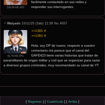
facilmente contactado en sus redes y 
responder sus interrogantes.
100.05 KB JPG
Waiyado
15/11/25 (Sáb) 12:38
No.
4557
>>1365
 #
>>1383
 #
Hola, soy OP de nuevo, respecto a vuestro 
comentario me parece que el canal del 
GAFE423 tiene varias historias que tratan de 
81.76 KB JPG
paramilitares de origen militar y civil que se organizan para cazar 
a diversos grupos criminales, muy recomendado su canal de YT.
[
Regresar
]
[
Cuadrícula
]
[
Arriba
]