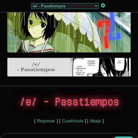
/e/ - Pasatiempos
[
Regresar
]
[
Cuadrícula
]
[
Abajo
]